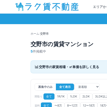
エリアか
ホーム
/
交野市
交野市
の賃貸マンション
5
件掲載中
📊
交野市
の家賃相場・㎡単価を詳しく見る
募集中のみ
全て表示
全て
1R/1K
1LDK
2LDK
3LDK以
間取り
全て
〜8万
8〜12万
12〜18万
18万
賃料