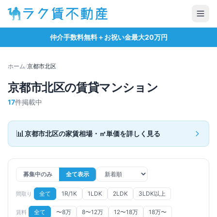
仲介手数料無料＋お祝い金最大20万円
ホーム
/
京都市北区
京都市北区
の賃貸マンション
17
件掲載中
📊
京都市北区
の家賃相場・㎡単価を詳しく見る
募集中のみ
全て表示
全て
1R/1K
1LDK
2LDK
3LDK以上
間取り
全て
〜8万
8〜12万
12〜18万
18万〜
賃料