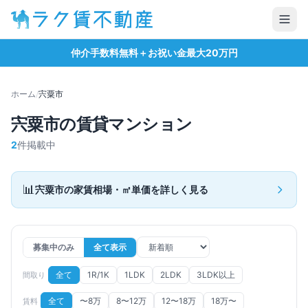
仲介手数料無料＋お祝い金最大20万円
ホーム
/
宍粟市
宍粟市
の賃貸マンション
2
件掲載中
📊
宍粟市
の家賃相場・㎡単価を詳しく見る
募集中のみ
全て表示
全て
1R/1K
1LDK
2LDK
3LDK以上
間取り
全て
〜8万
8〜12万
12〜18万
18万〜
賃料