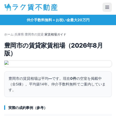
仲介手数料無料＋お祝い金最大20万円
ホーム
/
兵庫県
/
豊岡市
の賃貸
/
家賃相場ガイド
豊岡市
の賃貸家賃相場（
2026
年
8
月
版）
豊岡市
の賃貸相場は平均
—
です。
現在
0
件
の空室を掲載中
（全
5
棟）。
平均築14年。
仲介手数料無料でご案内していま
す。
実際の成約事例（参考）