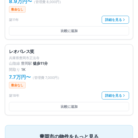
8.9万円
〜
（管理費
8,000円
）
敷金なし
築11年
詳細を見る
比較に追加
満室
仲介手数料無料
レオパレス笑
兵庫県豊岡市正法寺
山陰線
豊岡
駅
徒歩
11
分
間取り
1K
7.7万円
〜
（管理費
7,000円
）
敷金なし
築18年
詳細を見る
比較に追加
豊岡市
の物件をもっと見る