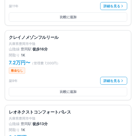
築11年
詳細を見る
比較に追加
満室
仲介手数料無料
クレイノメゾンフルリール
兵庫県豊岡市中陰
山陰線
豊岡
駅
徒歩
16
分
間取り
1K
7.2万円
〜
（管理費
7,000円
）
敷金なし
築9年
詳細を見る
比較に追加
満室
仲介手数料無料
レオネクストコンフォートパレス
兵庫県豊岡市中陰
山陰線
豊岡
駅
徒歩
13
分
間取り
1K