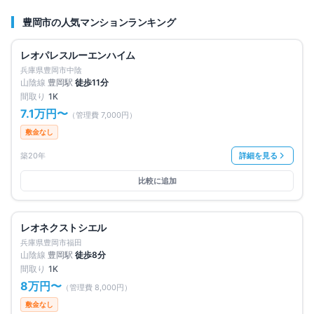
豊岡市
の人気マンションランキング
満室
仲介手数料無料
レオパレスルーエンハイム
兵庫県豊岡市中陰
山陰線
豊岡
駅
徒歩
11
分
間取り
1K
7.1万円
〜
（管理費
7,000円
）
敷金なし
築20年
詳細を見る
比較に追加
満室
仲介手数料無料
レオネクストシエル
兵庫県豊岡市福田
山陰線
豊岡
駅
徒歩
8
分
間取り
1K
8万円
〜
（管理費
8,000円
）
敷金なし