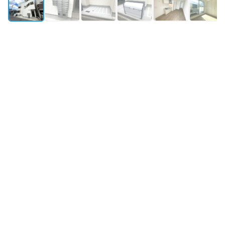
外観
所在地
大阪府大阪市東淀川区小松4丁目2-31
築年月
2022年8月築
構造・規模
木造 地上3階
最寄り駅①
阪急京都線
上新庄
駅
徒歩12分
最寄り駅②
今里筋線
瑞光四丁目
駅
徒歩3分
物件情報更新：
2026年08月07日 09:36
掲載開始：
2026年6月7日