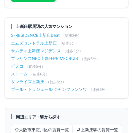
上新庄
駅周辺の人気マンション
S-RESIDENCE上新庄beat
（徒歩
2
分）
エムズセントラル上新庄
（徒歩
3
分）
サムティ上新庄レジデンス
（徒歩
3
分）
プレサンスNEO上新庄PRIMECRUIS
（徒歩
5
分）
ピノコ
（徒歩
5
分）
ストーム
（徒歩
6
分）
サンライズ上新庄
（徒歩
6
分）
プール・トゥジュール ジャンフランソワ
（徒歩
6
分）
周辺エリア・駅から探す
大阪市東淀川区
の賃貸一覧
上新庄
駅の賃貸一覧