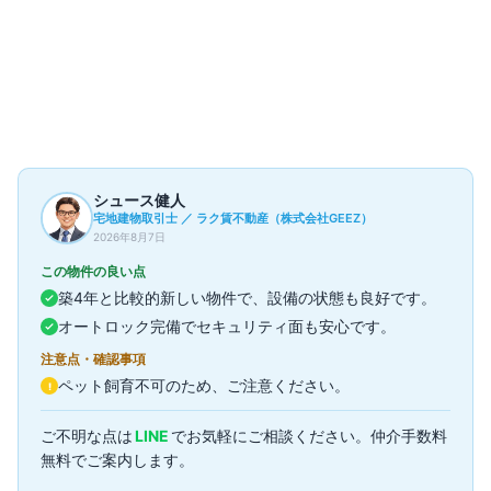
部屋一覧
1
件
現在募集中の部屋はありません
過去の成約事例（参考情報）
1
件
▼
シュース健人
宅地建物取引士 ／ ラク賃不動産（株式会社GEEZ）
2026年8月7日
この物件の良い点
築4年と比較的新しい物件で、設備の状態も良好です。
オートロック完備でセキュリティ面も安心です。
注意点・確認事項
ペット飼育不可のため、ご注意ください。
!
ご不明な点は
LINE
でお気軽にご相談ください。仲介手数料
無料でご案内します。