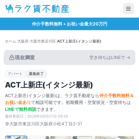
仲介手数料無料＋お祝い金最大20万円
ホーム
/
大阪府
/
大阪市東淀川区
/
ACT上新庄(イタンジ最新)
現在満室
空き待ちはLINEで →
アパート
募集終了
ACT上新庄(イタンジ最新)
ACT上新庄(イタンジ最新)
は、ラク賃不動産なら
仲介手数料無料＆
お祝い金あり
で相談可能です。初期費用・空室状況・空室待ちは
LINEで無料相談
できます。
最終更新日：
2026年08月07日 09:36
タップで拡大
大阪市東淀川区
大阪府小松4丁目2-31
1
/
10