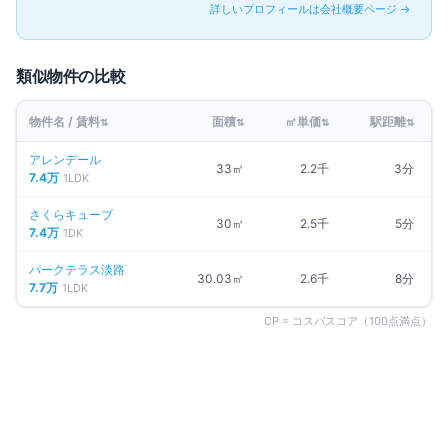
詳しいプロフィールは会社概要ページ →
類似物件の比較
物件名 / 賃料
面積
㎡単価
駅距離
⇅
⇅
⇅
⇅
アレンデール
33㎡
2.2千
3分
7.4万
1LDK
さくらキューブ
30㎡
2.5千
5分
7.4万
1DK
パークテラス淡路
30.03㎡
2.6千
8分
7.7万
1LDK
CP = コスパスコア（100点満点）
同じエリアの人気マンション
大阪市東淀川区
の物件一覧 →
募集中
1
件
仲介手数料無料
アレンデール