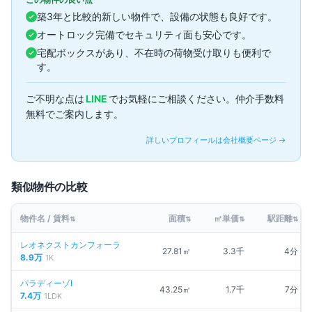
築3年と比較的新しい物件で、設備の状態も良好です。
オートロック完備でセキュリティ面も安心です。
宅配ボックスがあり、不在時の荷物受け取りも便利で
す。
ご不明な点は
LINE
でお気軽にご相談ください。仲介手数料
無料でご案内します。
詳しいプロフィールは会社概要ページ →
類似物件の比較
物件名 / 賃料
面積
㎡単価
駅距離
⇅
⇅
⇅
⇅
レオネクストカンフォーラ
27.81㎡
3.3千
4分
8.9万
1K
パラディーゾI
43.25㎡
1.7千
7分
7.4万
1LDK