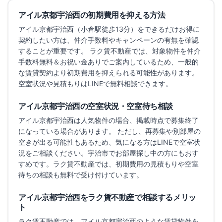
アイル京都宇治西
の初期費用を抑える方法
アイル京都宇治西
（小倉駅徒歩13分）
をできるだけお得に
契約したい方は、仲介手数料やキャンペーンの有無を確認
することが重要です。 ラク賃不動産では、対象物件を仲介
手数料無料＆お祝い金ありでご案内しているため、一般的
な賃貸契約より初期費用を抑えられる可能性があります。
空室状況や見積もりはLINEで無料相談できます。
アイル京都宇治西
の空室状況・空室待ち相談
アイル京都宇治西
は人気物件の場合、掲載時点で募集終了
になっている場合があります。 ただし、再募集や別部屋の
空きが出る可能性もあるため、気になる方はLINEで空室状
況をご相談ください。
宇治市でお部屋探し中の方にもおす
すめです。
ラク賃不動産では、初期費用の見積もりや空室
待ちの相談も無料で受け付けています。
アイル京都宇治西
をラク賃不動産で相談するメリッ
ト
ラク賃不動産では、
アイル京都宇治西
のような賃貸物件を