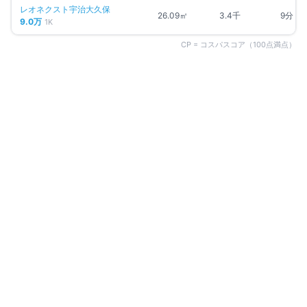
レオネクスト宇治大久保
26.09㎡
3.4千
9分
9.0万
1K
CP = コスパスコア（100点満点）
同じエリアの人気マンション
宇治市
の物件一覧 →
募集中
1
件
仲介手数料無料
レオネクスト宇治大久保
賃料改定
京都府宇治市大久保町南ノ口
近鉄京都線
久津川
駅
徒歩
9
分
間取り
1K
9万円
〜
（管理費
8,000円
）
敷金なし
築13年
詳細を見る
比較に追加
募集中
1
件
仲介手数料無料
パラディーゾI