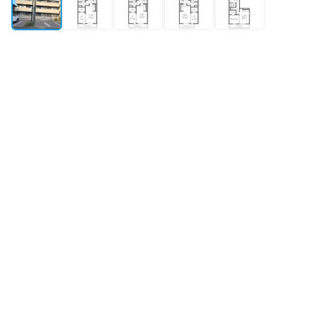
外観
所在地
京都府宇治市小倉町春日森50-17
築年月
2023年4月築
構造・規模
軽量鉄骨造 地上3階
最寄り駅①
近鉄京都線
小倉
駅
徒歩13分
物件情報更新：
2026年08月06日 09:34
掲載開始：
2026年5月1日