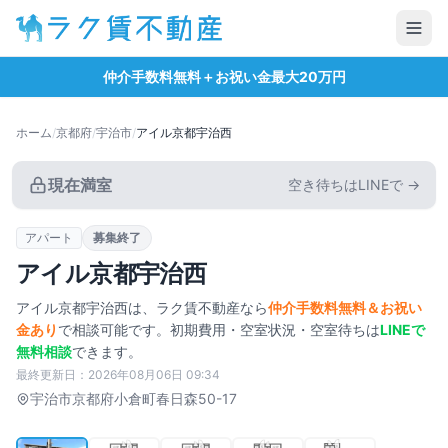
仲介手数料無料＋お祝い金最大20万円
ホーム
/
京都府
/
宇治市
/
アイル京都宇治西
現在満室
空き待ちはLINEで →
アパート
募集終了
アイル京都宇治西
アイル京都宇治西
は、ラク賃不動産なら
仲介手数料無料＆お祝い
金あり
で相談可能です。初期費用・空室状況・空室待ちは
LINEで
無料相談
できます。
最終更新日：
2026年08月06日 09:34
タップで拡大
宇治市
京都府小倉町春日森50-17
1
/
5