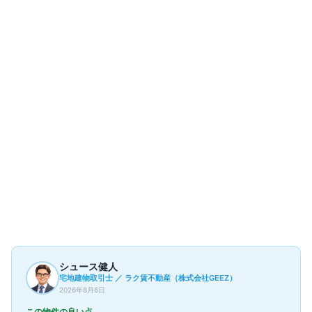
部屋一覧
4
件
現在募集中の部屋はありません
過去の成約事例（参考情報）
4
件
▼
シュース健人
宅地建物取引士 ／ ラク賃不動産（株式会社GEEZ）
2026年8月6日
この物件の良い点