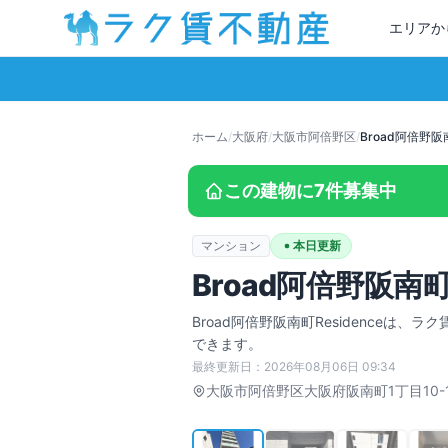
エリアか
ホーム
/
大阪府
/
大阪市阿倍野区
/
Broad阿倍野阪南
この建物に
7
件募集中
マンション
本日更新
Broad阿倍野阪南町R
Broad阿倍野阪南町Residence
は、ラク
できます。
最終更新日：
2026年08月06日 09:34
大阪市阿倍野区
大阪府阪南町1丁目10-