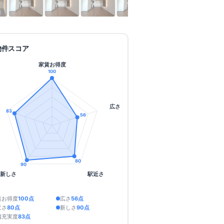
物件スコア
家賃お得度
100
広さ
83
56
80
90
新しさ
駅近さ
賃お得度
100
点
広さ
56
点
近さ
80
点
新しさ
90
点
備充実度
83
点