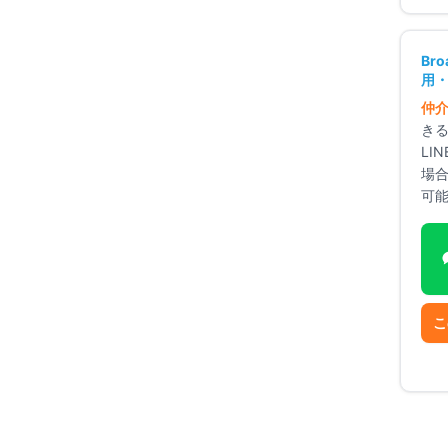
ア平均より安い
+
30
点
Br
用・
内
+
20
点
仲
+
20
点
き
+
15
点
LI
+
15
点
場
可
ックス
防犯カメラ
駐輪場
バイク置き場
駐車場
こ