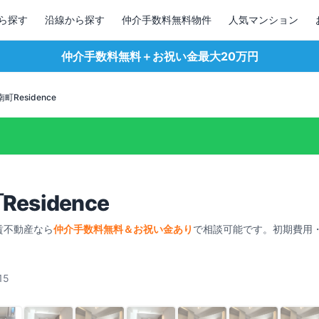
ら探す
沿線から探す
仲介手数料無料物件
人気マンション
仲介手数料無料＋お祝い金最大20万円
町Residence
esidence
賃不動産なら
仲介手数料無料＆お祝い金あり
で相談可能です。初期費用
15
1
/
136