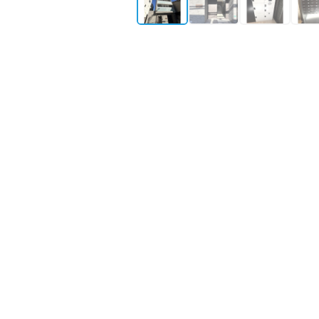
所在地
大阪府大阪市阿倍野区阪
築年月
2025年12月築
構造・規模
鉄筋コンクリート造 
最寄り駅①
谷町線
文の里
駅
徒歩
最寄り駅②
谷町線
阿倍野
駅
徒歩
最寄り駅③
御堂筋線
昭和町
駅
徒
物件情報更新：
2026年08月06日 09:34
掲載開