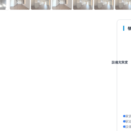
南町1丁目10-15
設備充実度
地上9階
4分
8分
歩9分
始：
2026年3月13日
家
駅
設