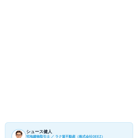
部屋一覧
2
件
現在募集中の部屋はありません
過去の成約事例（参考情報）
2
件
▼
シュース健人
宅地建物取引士 ／ ラク賃不動産（株式会社GEEZ）