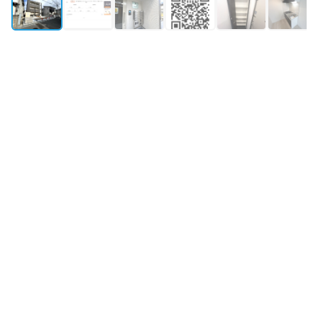
外観
所在地
大阪府泉大津市東港町13‐3
築年月
2025年3月築
構造・規模
木造 地上3階
最寄り駅①
南海本線
泉大津
駅
徒歩10分
最寄り駅②
南海本線
松ノ浜
駅
徒歩22分
最寄り駅③
阪和線
和泉府中
駅
徒歩42分
物件情報更新：
2026年08月07日 09:36
掲載開始：
2026年4月19日