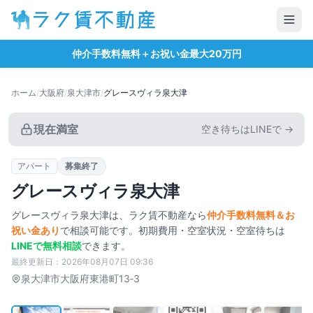
仲介手数料無料＋お祝い金最大20万円
ホーム
/
大阪府
/
泉大津市
/
グレースヴィラ泉大津
現在満室
空き待ちはLINEで →
アパート
募集終了
グレースヴィラ泉大津
グレースヴィラ泉大津
は、ラク賃不動産なら
仲介手数料無料＆お
祝い金あり
で相談可能です。初期費用・空室状況・空室待ちは
LINEで無料相談
できます。
最終更新日：
2026年08月07日 09:36
タップで拡大
泉大津市
大阪府東港町13‐3
1
/
25