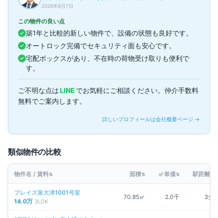
2026年8月7日
この物件の良い点
築1年と比較的新しい物件で、設備の状態も良好です。
オートロック完備でセキュリティ面も安心です。
宅配ボックスがあり、不在時の荷物受け取りも便利で
す。
ご不明な点は
LINE
でお気軽にご相談ください。仲介手数料
無料でご案内します。
詳しいプロフィールは会社概要ページ →
類似物件の比較
物件名 / 賃料
面積
㎡単価
駅距離
⇅
⇅
⇅
⇅
プレイズ泉大津1001号室
70.85㎡
2.0千
3分
14.0万
3LDK