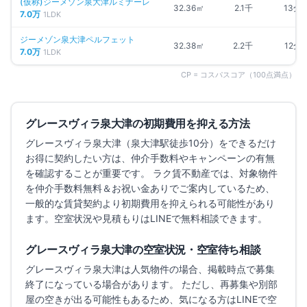
(仮称)ジーメゾン泉大津ルミナーレ
32.36㎡
2.1千
13分
7.0万
1LDK
ジーメゾン泉大津ペルフェット
32.38㎡
2.2千
12分
7.0万
1LDK
CP = コスパスコア（100点満点）
グレースヴィラ泉大津
の初期費用を抑える方法
グレースヴィラ泉大津
（泉大津駅徒歩10分）
をできるだけ
お得に契約したい方は、仲介手数料やキャンペーンの有無
を確認することが重要です。 ラク賃不動産では、対象物件
を仲介手数料無料＆お祝い金ありでご案内しているため、
一般的な賃貸契約より初期費用を抑えられる可能性があり
ます。
空室状況や見積もりはLINEで無料相談できます。
グレースヴィラ泉大津
の空室状況・空室待ち相談
グレースヴィラ泉大津
は人気物件の場合、掲載時点で募集
終了になっている場合があります。 ただし、再募集や別部
屋の空きが出る可能性もあるため、気になる方はLINEで空