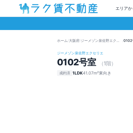
エリアか
ホーム
/
大阪府
/
ジーメゾン泉佐野エクセリエ
/
0102
ジーメゾン泉佐野エクセリエ
0102
号室
（
1
階）
1LDK
41.07
m²
東
向き
成約済
7.5万円
＋管理費
5,000円