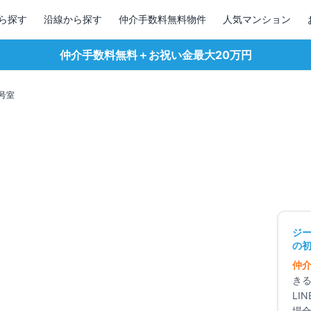
ら探す
沿線から探す
仲介手数料無料物件
人気マンション
仲介手数料無料＋お祝い金最大20万円
号室
1
/
10
ジ
の初
仲
き
LI
場