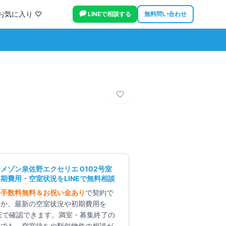
お気に入り ♡
LINEで相談する
無料問い合わせ
室内
ーメゾン泉佐野エクセリエ
0102
号室
期費用・空室状況をLINEで無料相談
介手数料無料＆お祝い金あり
で契約で
るか、最新の空室状況や初期費用を
NEで確認できます。満室・募集終了の
合でも、空室待ちや類似物件の相談が