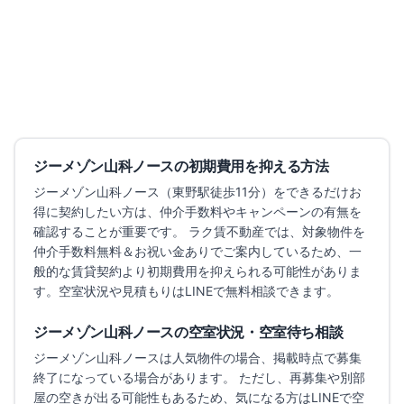
7.1万円
〜
（管理費
5,000円
）
敷金なし
礼金なし
築0年
詳細を見る
比較に追加
ジーメゾン山科ノース
の初期費用を抑える方法
ジーメゾン山科ノース
（東野駅徒歩11分）
をできるだけお
得に契約したい方は、仲介手数料やキャンペーンの有無を
確認することが重要です。 ラク賃不動産では、対象物件を
仲介手数料無料＆お祝い金ありでご案内しているため、一
般的な賃貸契約より初期費用を抑えられる可能性がありま
す。
空室状況や見積もりはLINEで無料相談できます。
ジーメゾン山科ノース
の空室状況・空室待ち相談
ジーメゾン山科ノース
は人気物件の場合、掲載時点で募集
終了になっている場合があります。 ただし、再募集や別部
屋の空きが出る可能性もあるため、気になる方はLINEで空