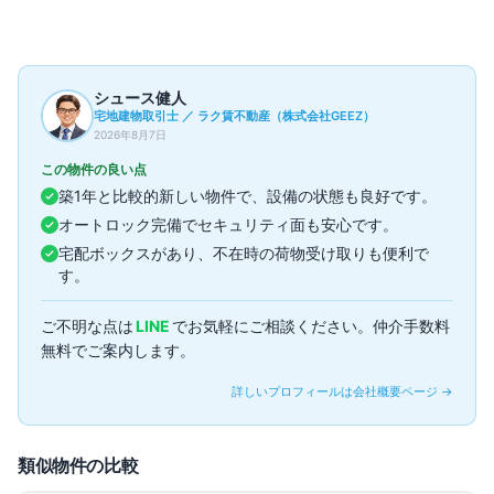
過去の成約事例（参考情報）
2
件
▼
シュース健人
宅地建物取引士 ／ ラク賃不動産（株式会社GEEZ）
2026年8月7日
この物件の良い点
築1年と比較的新しい物件で、設備の状態も良好です。
オートロック完備でセキュリティ面も安心です。
宅配ボックスがあり、不在時の荷物受け取りも便利で
す。
ご不明な点は
LINE
でお気軽にご相談ください。仲介手数料
無料でご案内します。
詳しいプロフィールは会社概要ページ →
類似物件の比較