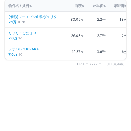
物件名 / 賃料
面積
㎡単価
駅距離
⇅
⇅
⇅
⇅
(仮称)ジーメゾン山科ヴェリタ
30.09㎡
2.2千
13分
7.1万
1LDK
リブリ・ひだまり
26.08㎡
2.7千
2分
7.0万
1K
レオパレスKIRARA
19.87㎡
3.9千
6分
7.6万
1K
CP = コスパスコア（100点満点）
同じエリアの人気マンション
京都市山科区
の物件一覧 →
募集中
1
件
仲介手数料無料
リブリ・ひだまり
京都府京都市山科区椥辻池尻町
京都東西線
椥辻
駅
徒歩
2
分
間取り
1K
7万円
〜
（管理費
4,000円
）
敷金なし