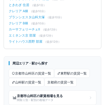
ときわぎ 住居
（徒歩
1
分）
クレリア A棟
（徒歩
10
分）
ブランシエスタ山科大塚
（徒歩
10
分）
クレリア B棟
（徒歩
10
分）
カーサフェリーチェII
（徒歩
12
分）
エミネンス京 部屋
（徒歩
12
分）
ライトハウス西野 部屋
（徒歩
12
分）
周辺エリア・駅から探す
京都市山科区
の賃貸一覧
東野
駅の賃貸一覧
山科
駅の賃貸一覧
京都府
の賃貸一覧
京都市山科区
の家賃相場を見る
📊
間取り別・駅別の相場データ