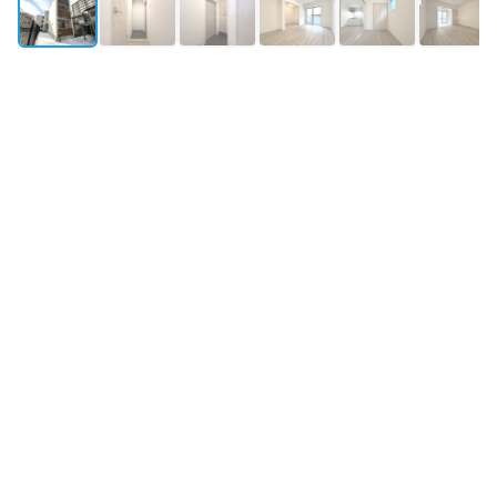
外観
所在地
京都府京都市山科区西野山階町40-1
築年月
2025年8月築
構造・規模
木造 地上3階
最寄り駅①
京都東西線
東野
駅
徒歩11分
最寄り駅②
湖西線
山科
駅
徒歩15分
最寄り駅③
京阪京津線
四宮
駅
徒歩20分
物件情報更新：
2026年08月07日 09:36
掲載開始：
2026年4月19日