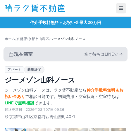
仲介手数料無料＋お祝い金最大20万円
ホーム
/
京都府
/
京都市山科区
/
ジーメゾン山科ノース
現在満室
空き待ちはLINEで →
アパート
募集終了
ジーメゾン山科ノース
ジーメゾン山科ノース
は、ラク賃不動産なら
仲介手数料無料＆お
祝い金あり
で相談可能です。初期費用・空室状況・空室待ちは
LINEで無料相談
できます。
最終更新日：
2026年08月07日 09:36
タップで拡大
京都市山科区
京都府西野山階町40-1
1
/
23