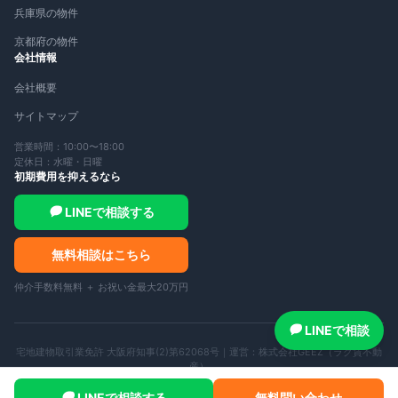
兵庫県の物件
京都府の物件
会社情報
会社概要
サイトマップ
営業時間：10:00〜18:00
定休日：水曜・日曜
初期費用を抑えるなら
LINEで相談する
無料相談はこちら
仲介手数料無料 ＋ お祝い金最大20万円
LINEで相談
宅地建物取引業免許 大阪府知事(2)第62068号｜運営：
株式会社GEEZ（ラク賃不動
産）
©
2026
ラク賃不動産 — All rights reserved.
LINEで相談する
無料問い合わせ