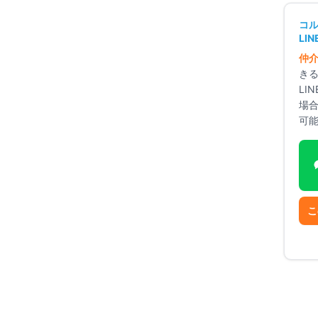
+
20
点
コ
+
15
点
LI
+
15
点
仲
き
LI
場
可
駐車場
光ファイバー
ペット相談可
新耐震基準
こ
🐾
ペット好き
向け
🚉
駅近派
向け
み
向け
🔒
セキュリティ重視
向け
🛡️
安全重視
向け