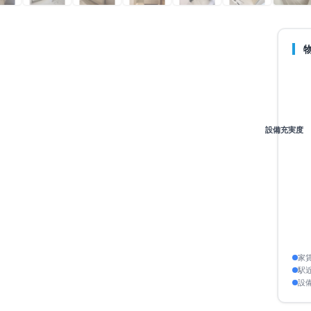
目2番7号
設備充実度
5分
始：
2026年3月16日
家
駅
設
ア平均より安い
+
30
点
内
+
20
点