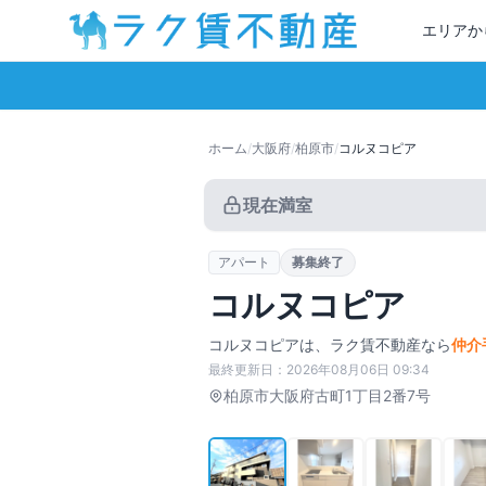
エリアか
ホーム
/
大阪府
/
柏原市
/
コルヌコピア
現在満室
アパート
募集終了
コルヌコピア
コルヌコピア
は、ラク賃不動産なら
仲介
最終更新日：
2026年08月06日 09:34
柏原市
大阪府古町1丁目2番7号