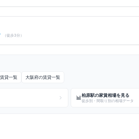
ア
（徒歩
3
分）
賃貸一覧
大阪府
の賃貸一覧
柏原
駅の家賃相場を見る
📊
徒歩別・間取り別の相場データ