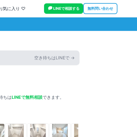
お気に入り ♡
LINEで相談する
無料問い合わせ
空き待ちはLINEで →
待ちは
LINEで無料相談
できます。
タップで拡大
外観