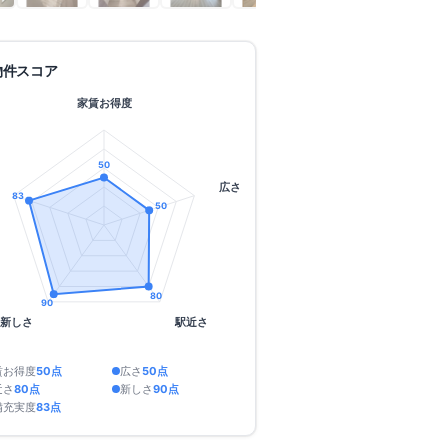
物件スコア
家賃お得度
50
広さ
83
50
80
90
新しさ
駅近さ
賃お得度
50
点
広さ
50
点
近さ
80
点
新しさ
90
点
備充実度
83
点