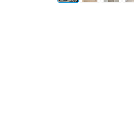
所在地
大阪府柏原市古町1丁
築年月
2025年1月築
構造・規模
軽量鉄骨造 地上3階
最寄り駅①
東海道線
柏原
駅
徒歩
物件情報更新：
2026年08月06日 09:34
掲載開
㎡単価がエリ
—
70
駅徒歩5分以
✓