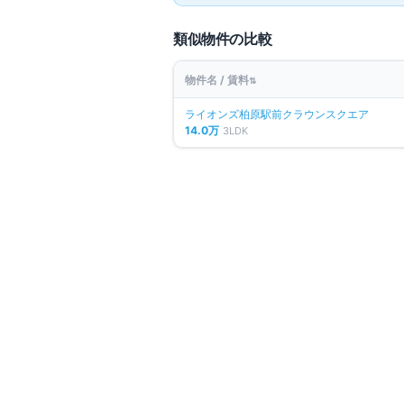
類似物件の比較
物件名 / 賃料
⇅
ライオンズ柏原駅前クラウンスクエア
14.0万
3LDK
同じエリアの人気マンション
仲介手数料無料
La Maison Blanche
大阪府柏原市平野
近鉄大阪線
法善寺
駅
徒歩
7
分
間取り
2LDK
9.3万円
〜
（管理費
7,000円
）
築4年
詳細を
比較に追加