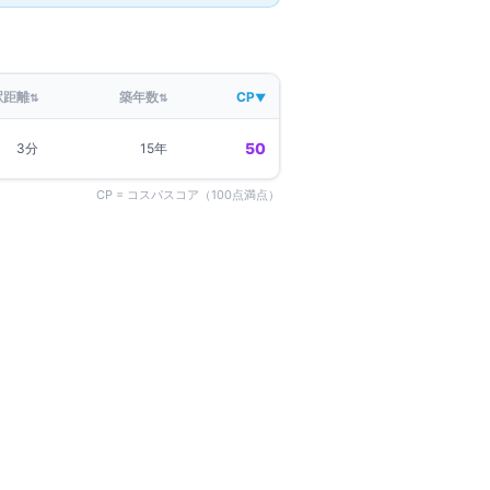
駅距離
築年数
CP
⇅
⇅
▼
50
3分
15年
CP = コスパスコア（100点満点）
柏原市
の物件一覧 →