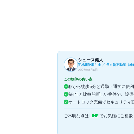
部屋一覧
2
件
現在募集中の部屋はありません
過去の成約事例（参考情報）
2
件
シュース健人
宅地建物取引士 ／ ラク賃不動産（株式
2026年8月6日
この物件の良い点
駅から徒歩5分と通勤・通学に便
築1年と比較的新しい物件で、設
オートロック完備でセキュリティ
ご不明な点は
LINE
でお気軽にご相談