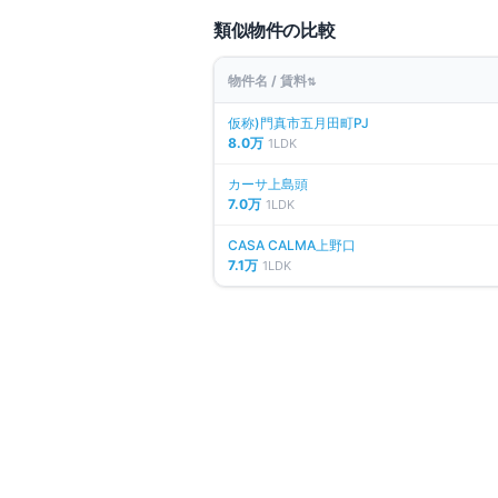
類似物件の比較
物件名 / 賃料
⇅
仮称)門真市五月田町PJ
8.0万
1LDK
カーサ上島頭
7.0万
1LDK
CASA CALMA上野口
7.1万
1LDK
同じエリアの人気マンション
募
仲介手数料無料
CASA CALMA上野口
大阪府門真市上野口町
京阪本線
大和田
駅
徒歩
11
分
間取り
1LDK