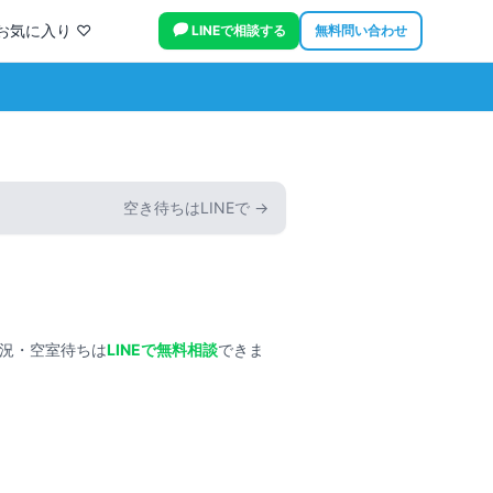
お気に入り ♡
LINEで相談する
無料問い合わせ
空き待ちはLINEで →
況・空室待ちは
LINEで無料相談
できま
タップで拡大
外観