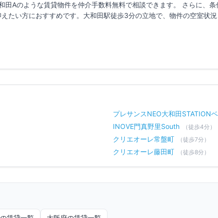
和田A
のような賃貸物件を仲介手数料無料で相談できます。 さらに、条
抑えたい方におすすめです。
大和田駅徒歩3分の立地で、
物件の空室状況
プレサンスNEO大和田STATION
INOVE門真野里South
（徒歩
4
分）
クリエオーレ常盤町
（徒歩
7
分）
クリエオーレ藤田町
（徒歩
8
分）
の賃貸一覧
大阪府
の賃貸一覧