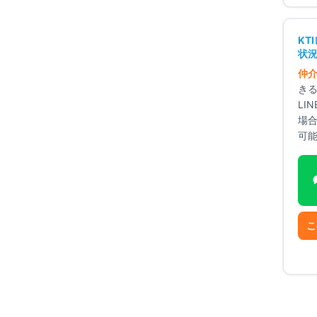
内
+
20
点
+
20
点
KT
+
15
点
状況
+
15
点
仲
き
LI
場
可
場
駐輪場
駐車場
光ファイバー
新耐震基準
こ
🚉
駅近派
向け
🔒
セキュリティ重視
向け