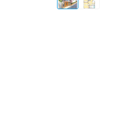
所在地
大阪府門真市常称寺町2
築年月
2014年9月築
構造・規模
木造 地上2階
最寄り駅①
京阪本線
大和田
駅
徒
物件情報更新：
2026年08月06日 09:34
掲載開
㎡単価がエリ
—