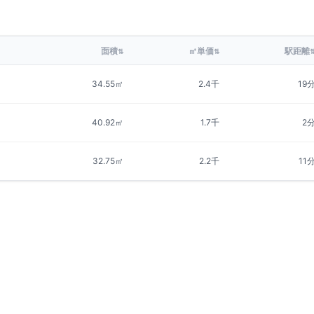
面積
㎡単価
駅距離
⇅
⇅
34.55㎡
2.4千
19
40.92㎡
1.7千
2
32.75㎡
2.2千
11
集中
9
件
募集中
5
件
仲介手数料無料
仲介手
仮称)門真市五月田町PJ
カー
賃料改定
大阪府門真市五月田町
大阪府
京阪本線
古川橋
駅
徒歩
19
分
京阪本
間取り
1LDK
間取り