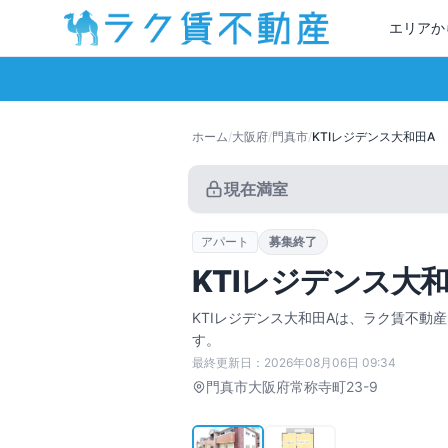
エリアか
ホーム
/
大阪府
/
門真市
/
KTIレジデンス大和田A
現在満室
アパート
募集終了
KTIレジデンス大
KTIレジデンス大和田A
は、ラク賃不動産
す。
最終更新日：
2026年08月06日 09:34
門真市
大阪府常称寺町23-9