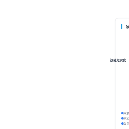
3-9
設備充実度
歩3分
始：
2026年6月5日
家
駅
設
ア平均より安い
+
30
点