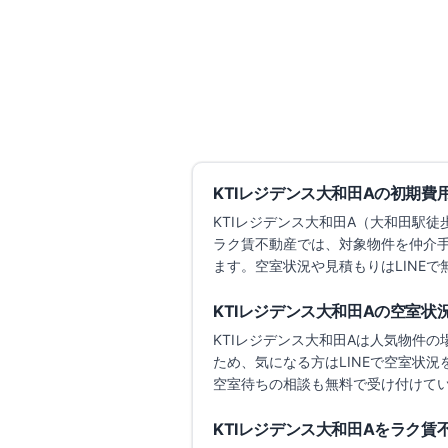
7.1万円
〜
（管理費
4,000円
）
敷金なし
築0年
詳細を
比較に追加
KTIレジデンス大和田A
の初期費
KTIレジデンス大和田A
（大和田駅徒
ラク賃不動産では、対象物件を仲介
ます。
空室状況や見積もりはLINE
KTIレジデンス大和田A
の空室状
KTIレジデンス大和田A
は人気物件の
ため、気になる方はLINEで空室状
空室待ちの相談も無料で受け付けて
KTIレジデンス大和田A
をラク賃