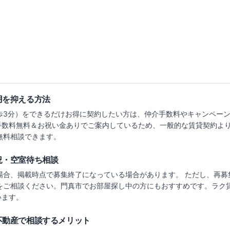
8万円
〜
7万
（管理費
6,100円
）
敷金なし
礼金なし
敷金な
見る
築0年
詳細を見る
築15年
比較に追加
用を抑える方法
歩3分）
をできるだけお得に契約したい方は、仲介手数料やキャンペー
手数料無料＆お祝い金ありでご案内しているため、一般的な賃貸契約よ
で無料相談できます。
況・空室待ち相談
場合、掲載時点で募集終了になっている場合があります。 ただし、再募
況をご相談ください。
門真市でお部屋探し中の方にもおすすめです。
ラク
います。
不動産で相談するメリット