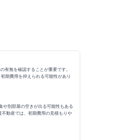
円
〜
（管理費
4,000円
）
し
詳細を見る
比較に追加
ンの有無を確認することが重要です。
り初期費用を抑えられる可能性があり
集や別部屋の空きが出る可能性もある
賃不動産では、初期費用の見積もりや