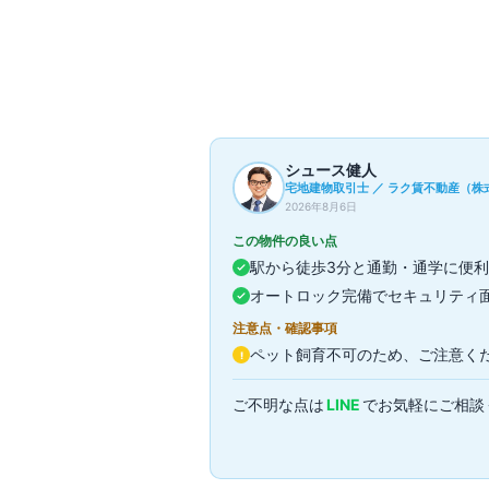
現在募集中の部屋はありません
過去の成約事例（参考情報）
1
件
シュース健人
宅地建物取引士 ／ ラク賃不動産（株式
2026年8月6日
この物件の良い点
駅から徒歩3分と通勤・通学に便
オートロック完備でセキュリティ
注意点・確認事項
ペット飼育不可のため、ご注意く
!
ご不明な点は
LINE
でお気軽にご相談