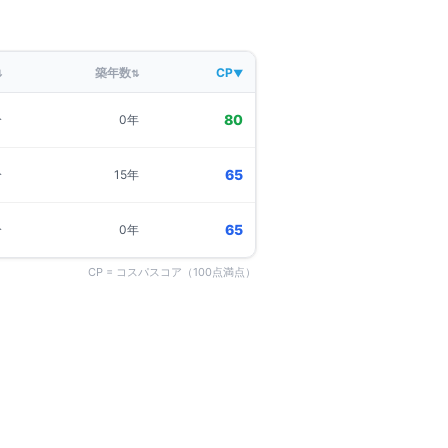
築年数
CP
⇅
⇅
▼
80
分
0年
65
分
15年
65
分
0年
CP = コスパスコア（100点満点）
門真市
の物件一覧 →
募集中
1
件
数料無料
サ上島頭
賃料改定
門真市上島町
線
萱島
駅
徒歩
2
分
1LDK