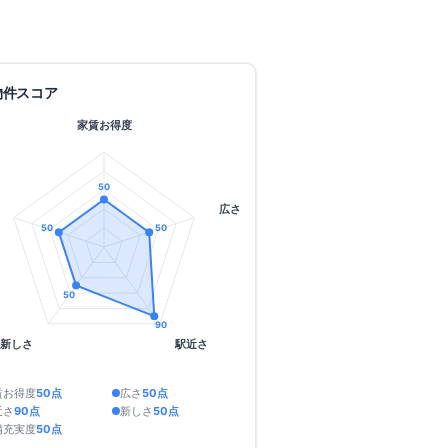
物件スコア
家賃お得度
50
広さ
50
50
50
90
新しさ
駅近さ
賃お得度
50
点
広さ
50
点
近さ
90
点
新しさ
50
点
備充実度
50
点