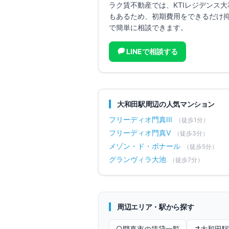
ラク賃不動産では、
KTIレジデンス大
もあるため、初期費用をできるだけ
で簡単に相談できます。
LINEで相談する
大和田
駅周辺の人気マンション
フリーディオ門真III
（徒歩
1
分）
フリーディオ門真V
（徒歩
3
分）
メゾン・ド・ボナール
（徒歩
5
分）
グランヴィラ大池
（徒歩
7
分）
周辺エリア・駅から探す
門真市
の賃貸一覧
大和田
駅