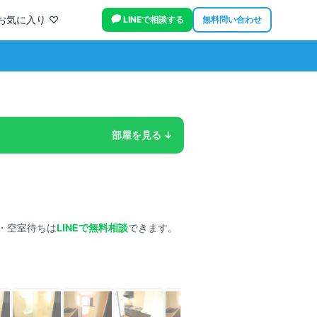
お気に入り ♡
LINEで相談する
無料問い合わせ
部屋を見る ↓
・空室待ちは
LINEで無料相談
できます。
タップで拡大
外観