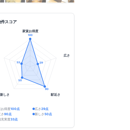
物件スコア
家賃お得度
100
広さ
33
29
50
90
新しさ
駅近さ
賃お得度
100
点
広さ
29
点
近さ
90
点
新しさ
50
点
備充実度
33
点