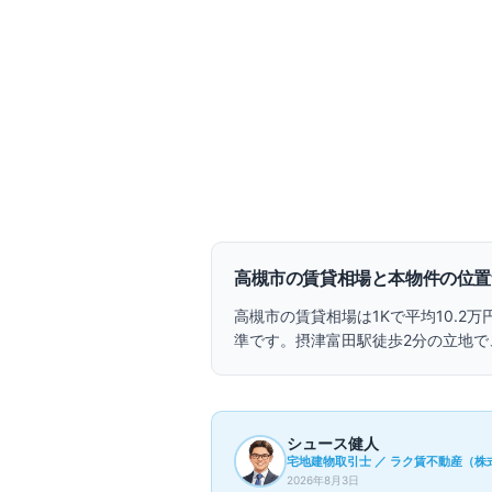
1K
30.84
m²
南
向き
敷金なし
角部屋
セパレート
浴室乾燥
高槻市
の賃貸相場と本物件の位置
高槻市
の賃貸相場は
1Kで
平均10.2万
準です。
摂津富田駅徒歩2分の立地で
シュース健人
宅地建物取引士 ／ ラク賃不動産（株式
2026年8月3日