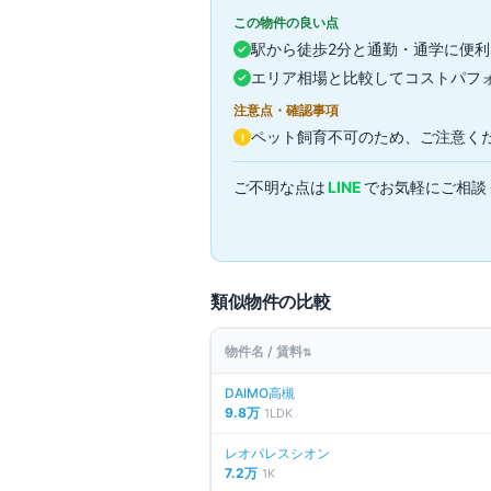
この物件の良い点
駅から徒歩2分と通勤・通学に便
エリア相場と比較してコストパフ
注意点・確認事項
ペット飼育不可のため、ご注意く
!
ご不明な点は
LINE
でお気軽にご相談
類似物件の比較
物件名 / 賃料
⇅
DAIMO高槻
9.8万
1LDK
レオパレスシオン
7.2万
1K