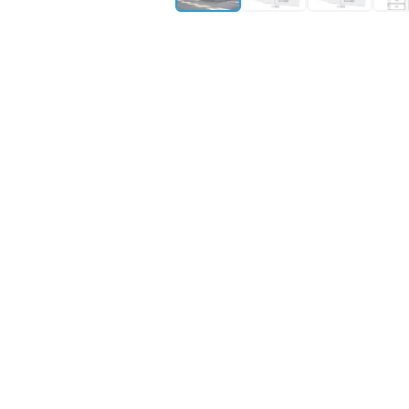
所在地
大阪府高槻市奈佐原
築年月
2010年9月築
構造・規模
木造 地上2階
最寄り駅①
東海道線
摂津富田
駅
物件情報更新：
2026年08月03日 09:41
掲載開
㎡単価がエリ
✓
65
駅徒歩5分以
✓