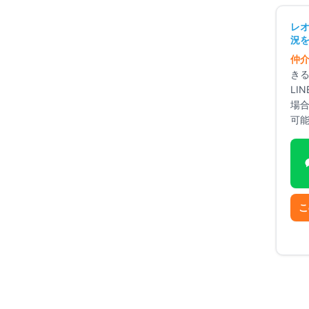
+
20
点
レ
+
15
点
況を
+
15
点
仲
き
LI
場
可
基準
こ
け
🛡️
安全重視
向け