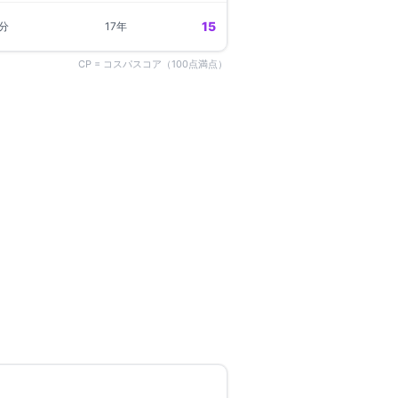
15
6分
17年
CP = コスパスコア（100点満点）
高槻市
の物件一覧 →
満室
数料無料
ジェイド高槻古曽部
高槻市古曽部町
都線
高槻市
駅
徒歩
15
分
3LDK
5万円
〜
詳細を見る
比較に追加