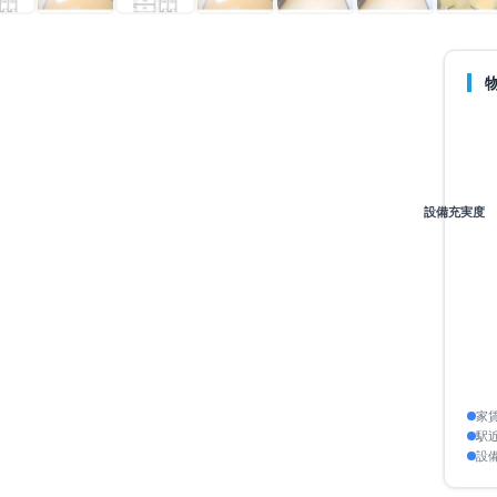
元町
設備充実度
徒歩2分
始：
2026年4月24日
家
駅
設
ア平均より安い
+
30
点
内
+
20
点