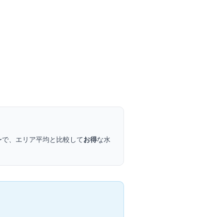
〜
で、エリア平均と比較して
お得
な水