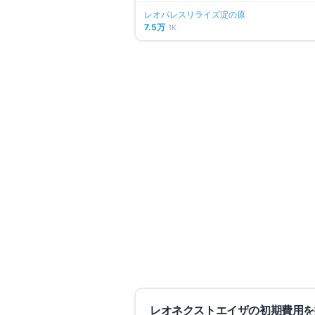
レオパレスリライズ淀の原
7.5万
1K
同じエリアの人気マンション
募
仲介手数料無料
レオパレスリライズ淀の原
大阪府高槻市淀の原町
阪急京都線
上牧
駅
徒歩
16
分
間取り
1K
7.5万円
〜
（管理費
6,000円
）
敷金なし
築17年
詳細を
比較に追加
レオネクストエイザ
の初期費用を