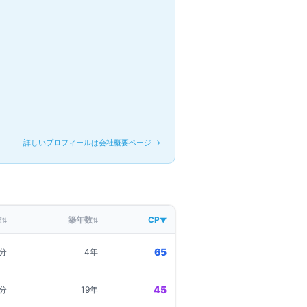
詳しいプロフィールは会社概要ページ →
離
築年数
CP
⇅
⇅
▼
65
9分
4年
45
0分
19年