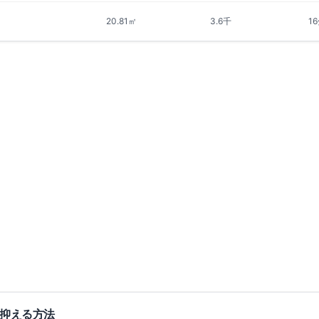
20.81㎡
3.6千
1
集中
1
件
募集中
1
件
仲介手数料無料
仲介手
DAIMO高槻
レ・
賃料改定
大阪府高槻市富田町
大阪府
阪急京都線
富田
駅
徒歩
9
分
阪急京
間取り
1LDK
間取り
9.8万円
〜
18.
（管理費
6,000円
）
敷金なし
築7年
見る
築4年
詳細を見る
比較に追加
抑える方法