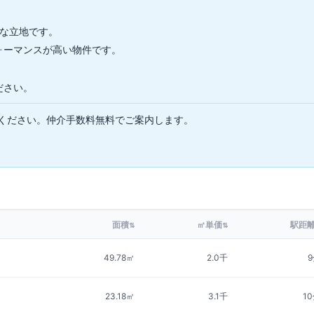
利な立地です。
ォーマンスが高い物件です。
ださい。
ください。仲介手数料無料でご案内します。
面積
㎡単価
駅距
⇅
⇅
49.78㎡
2.0千
23.18㎡
3.1千
1