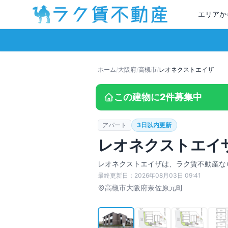
エリアか
ホーム
/
大阪府
/
高槻市
/
レオネクストエイザ
この建物に
2
件募集中
アパート
3日以内更新
レオネクストエイ
レオネクストエイザ
は、ラク賃不動産な
最終更新日：
2026年08月03日 09:41
高槻市
大阪府奈佐原元町