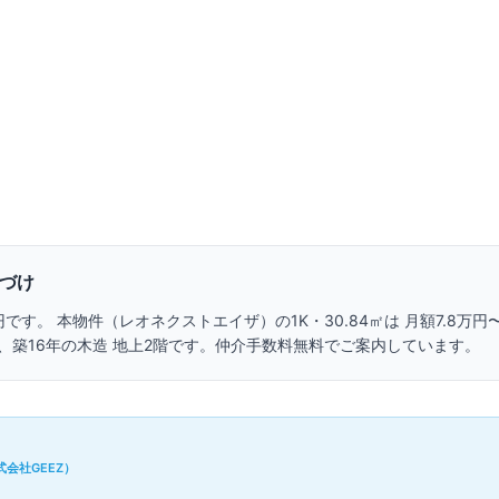
管理費
6,000円
エアコン
バルコニー
敷金
なし
礼金
1円
入居
即入
2.7千円/㎡
▼エリア比19%安
1
/
10
室内
詳細を見る
づけ
円
です。 本物件（
レオネクストエイザ
）の
1K・
30.84㎡
は 月額
7.8万円
、
築16年の
木造 地上2階です。
仲介手数料無料でご案内しています。
会社GEEZ）