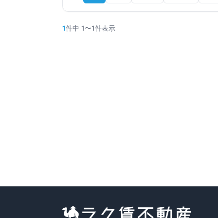
1
件中
1
〜
1
件表示
仲介手数料無料
セジュール光陽
大阪府泉南郡岬町淡輪
南海本線
みさき公園
駅
徒歩
4
分
間取り
2LDK
7万円
〜
（管理費
5,000円
）
築16年
詳細を見る
比較に追加