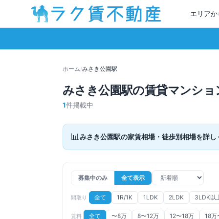
エリアか
ホーム
/
みさき公園
駅
みさき公園
駅の賃貸マンショ
1
件掲載中
📊
みさき公園
駅の家賃相場・徒歩別相場を詳し
募集中のみ
全て表示
全て
1R/1K
1LDK
2LDK
3LDK以
間取り
全て
〜8万
8〜12万
12〜18万
18万
賃料