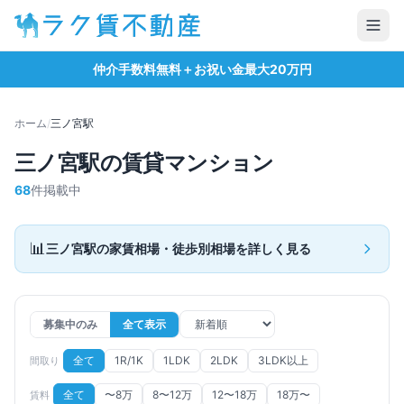
仲介手数料無料＋お祝い金最大20万円
ホーム
/
三ノ宮
駅
三ノ宮
駅の賃貸マンション
68
件掲載中
📊
三ノ宮
駅の家賃相場・徒歩別相場を詳しく見る
募集中のみ
全て表示
全て
1R/1K
1LDK
2LDK
3LDK以上
間取り
全て
〜8万
8〜12万
12〜18万
18万〜
賃料