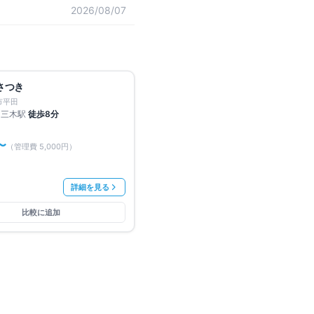
2026/08/07
満室
無料
さつき
市平田
三木
駅
徒歩
8
分
〜
（管理費
5,000円
）
詳細を見る
比較に追加