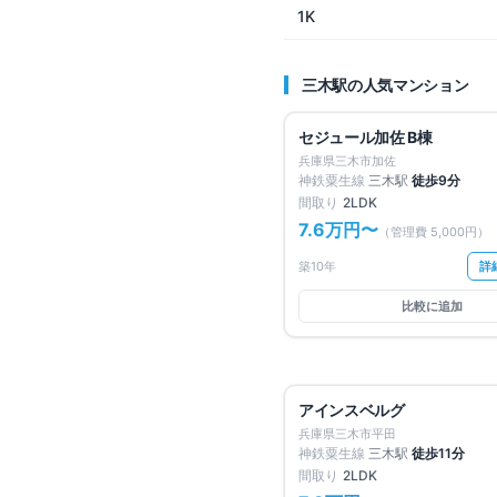
1K
三木
駅の人気マンション
仲介手数料無料
セジュール加佐 B棟
兵庫県三木市加佐
神鉄粟生線
三木
駅
徒歩
9
分
間取り
2LDK
7.6万円
〜
（管理費
5,000円
）
築10年
詳
比較に追加
仲介手数料無料
アインスベルグ
兵庫県三木市平田
神鉄粟生線
三木
駅
徒歩
11
分
間取り
2LDK