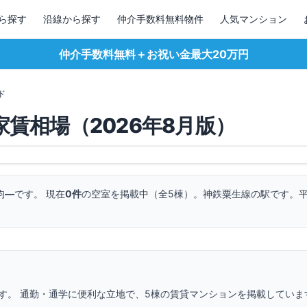
ら探す
沿線から探す
仲介手数料無料物件
人気マンション
仲介手数料無料＋お祝い金最大20万円
ド
家賃相場（
2026
年
8
月版）
均
—
です。 現在
0
件
の空室を掲載中（全
5
棟）。
神鉄粟生線の駅です。
す。 通勤・通学に便利な立地で、
5
棟の賃貸マンションを掲載していま