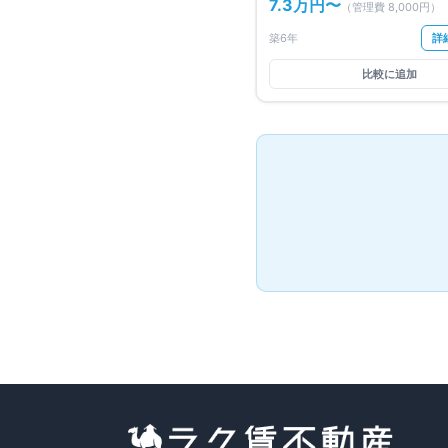
7.3万円
〜
（管理費
8,000円
）
築6年
詳
比較に追加