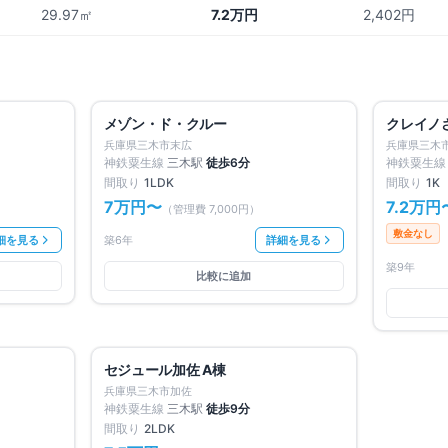
29.97㎡
7.2万円
2,402円
満室
満室
仲介手数料無料
仲介手数料
メゾン・ド・クルー
クレイノ
兵庫県三木市末広
兵庫県三木
神鉄粟生線
三木
駅
徒歩
6
分
神鉄粟生線
間取り
1LDK
間取り
1K
7万円
〜
7.2万円
（管理費
7,000円
）
敷金なし
細を見る
築6年
詳細を見る
築9年
比較に追加
満室
満室
仲介手数料無料
セジュール加佐 A棟
兵庫県三木市加佐
神鉄粟生線
三木
駅
徒歩
9
分
間取り
2LDK