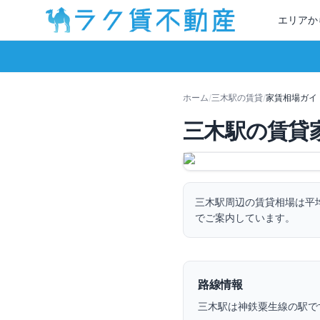
エリアか
ホーム
/
三木
駅の賃貸
/
家賃相場ガイ
三木
駅の賃貸
三木
駅周辺の賃貸相場は平
でご案内しています。
路線情報
三木
駅は
神鉄粟生線
の駅で