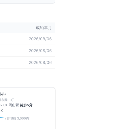
成約年月
2026/08/06
2026/08/06
2026/08/06
満室
無料
ルル
田市岡山町
海バス 岡山
駅
徒歩
5
分
DK
〜
（管理費
3,000円
）