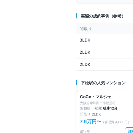
実際の成約事例（参考）
間取り
3LDK
2LDK
2LDK
下松
駅の人気マンション
仲介手数料無料
CoCo・マルシェ
大阪府岸和田市小松里町
阪和線
下松
駅
徒歩
12
分
間取り
2LDK
7.6万円
〜
（管理費
4,000円
）
築12年
詳