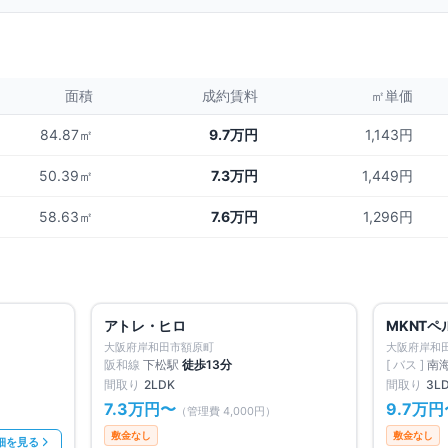
面積
成約賃料
㎡単価
84.87㎡
9.7万円
1,143円
50.39㎡
7.3万円
1,449円
58.63㎡
7.6万円
1,296円
満室
満室
仲介手数料無料
仲介手数料
アトレ・ヒロ
MKNTペ
大阪府岸和田市額原町
大阪府岸和
阪和線
下松
駅
徒歩
13
分
[ バス ]
南
間取り
2LDK
間取り
3L
7.3万円
〜
9.7万円
（管理費
4,000円
）
敷金なし
敷金なし
細を見る