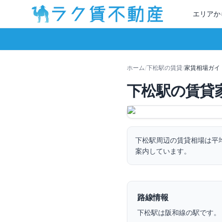
エリアか
ホーム
/
下松
駅の賃貸
/
家賃相場ガイ
下松
駅の賃貸
下松
駅周辺の賃貸相場は平
案内しています。
路線情報
下松
駅は
阪和線
の駅です。