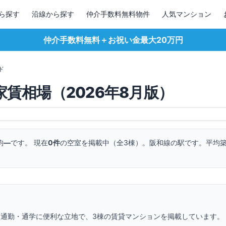
ら探す
沿線から探す
仲介手数料無料物件
人気マンション
仲介手数料無料＋お祝い金最大20万円
ド
家賃相場（
2026
年
8
月版）
均
—
です。 現在
0
件
の空室を掲載中（全
3
棟）。
阪和線の駅です。
平均築
 通勤・通学に便利な立地で、
3
棟の賃貸マンションを掲載しています。