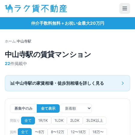
仲介手数料無料＋お祝い金最大20万円
ホーム
/
中山寺
駅
中山寺
駅の賃貸マンション
22
件掲載中
📊
中山寺
駅の家賃相場・徒歩別相場を詳しく見る
募集中のみ
全て表示
全て
1R/1K
1LDK
2LDK
3LDK以上
間取り
全て
〜8万
8〜12万
12〜18万
18万〜
賃料