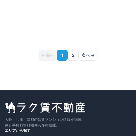
比較に追加
募集中の部屋
204号室
2
F
1LDK
30.07
m²
8.2万円
+管
4,500円
詳細
敷
なし
／ 礼
1円
即入
〜
← 前へ
1
2
次へ →
大阪・兵庫・京都の賃貸マンション情報を網羅。
仲介手数料無料物件も多数掲載。
エリアから探す