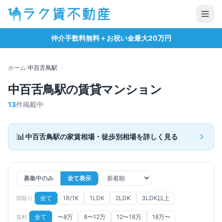
仲介手数料無料＋お祝い金最大20万円
ホーム
/
中百舌鳥
駅
中百舌鳥
駅の賃貸マンション
13
件掲載中
📊
中百舌鳥
駅の家賃相場・徒歩別相場を詳しく見る
募集中のみ
全て表示
全て
1R/1K
1LDK
2LDK
3LDK以上
間取り
全て
〜8万
8〜12万
12〜18万
18万〜
賃料