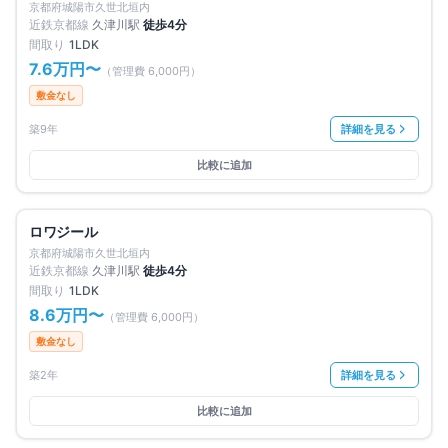
京都府城陽市久世北垣内
近鉄京都線
久津川
駅
徒歩
4
分
間取り
1LDK
7.6万円
〜
（管理費
6,000円
）
敷金なし
築9年
詳細を見る
比較に追加
満室
仲介手数料無料
ロワジール
京都府城陽市久世北垣内
近鉄京都線
久津川
駅
徒歩
4
分
間取り
1LDK
8.6万円
〜
（管理費
6,000円
）
敷金なし
築2年
詳細を見る
比較に追加