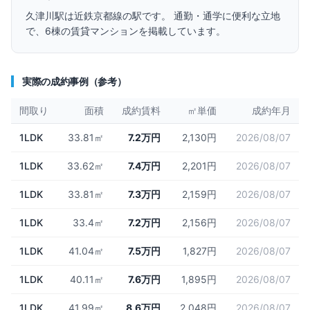
久津川
駅は
近鉄京都線
の駅です。 通勤・通学に便利な立地
で、
6
棟の賃貸マンションを掲載しています。
実際の成約事例（参考）
間取り
面積
成約賃料
㎡単価
成約年月
1LDK
33.81㎡
7.2万円
2,130円
2026/08/07
1LDK
33.62㎡
7.4万円
2,201円
2026/08/07
1LDK
33.81㎡
7.3万円
2,159円
2026/08/07
1LDK
33.4㎡
7.2万円
2,156円
2026/08/07
1LDK
41.04㎡
7.5万円
1,827円
2026/08/07
1LDK
40.11㎡
7.6万円
1,895円
2026/08/07
1LDK
41.99㎡
8.6万円
2,048円
2026/08/07