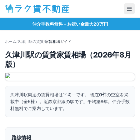
仲介手数料無料＋お祝い金最大20万円
ホーム
/
久津川
駅の賃貸
/
家賃相場ガイド
久津川
駅の賃貸家賃相場（
2026
年
8
月
版）
久津川
駅周辺の賃貸相場は平均
—
です。 現在
0
件
の空室を掲
載中（全
6
棟）。
近鉄京都線の駅です。
平均築8年。
仲介手数
料無料でご案内しています。
路線情報