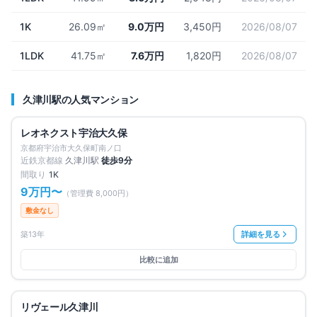
1K
26.09㎡
9.0万円
3,450円
2026/08/07
1LDK
41.75㎡
7.6万円
1,820円
2026/08/07
久津川
駅の人気マンション
満室
仲介手数料無料
レオネクスト宇治大久保
京都府宇治市大久保町南ノ口
近鉄京都線
久津川
駅
徒歩
9
分
間取り
1K
9万円
〜
（管理費
8,000円
）
敷金なし
築13年
詳細を見る
比較に追加
満室
仲介手数料無料
リヴェール久津川