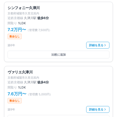
満室
仲介手数料無料
シンフォニー久津川
京都府城陽市久世北垣内
近鉄京都線
久津川
駅
徒歩
6
分
間取り
1LDK
7.2万円
〜
（管理費
7,500円
）
敷金なし
築6年
詳細を見る
比較に追加
満室
仲介手数料無料
ヴァリエ久津川
京都府城陽市久世北垣内
近鉄京都線
久津川
駅
徒歩
4
分
間取り
1LDK
7.6万円
〜
（管理費
5,000円
）
敷金なし
築9年
詳細を見る