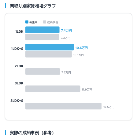
間取り別家賃相場グラフ
募集中
成約事例
7.4
万円
1LDK
7.3
万円
10.5
万円
1LDK+S
10.1
万円
2LDK
7.5
万円
3LDK
11.9
万円
3LDK+S
16.5
万円
実際の成約事例（参考）