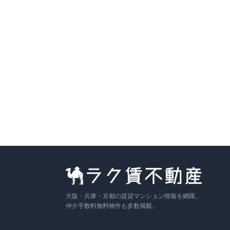
501号室
5
F
1DK
28.29
m²
9.5万円
+管
1万円
詳細
敷
なし
／ 礼
1円
2026年9月下旬
〜
609号室
6
F
1K
23.78
m²
7.9万円
+管
8,000円
詳細
敷
なし
／ 礼
なし
2026年9月下旬
〜
他
4
件を見る →
大阪・兵庫・京都の賃貸マンション情報を網羅。
仲介手数料無料物件も多数掲載。