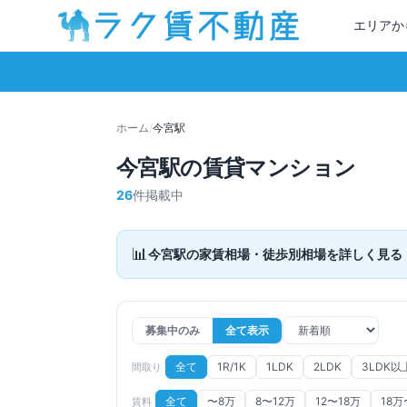
エリアか
ホーム
/
今宮
駅
今宮
駅の賃貸マンション
26
件掲載中
📊
今宮
駅の家賃相場・徒歩別相場を詳しく見る
募集中のみ
全て表示
全て
1R/1K
1LDK
2LDK
3LDK以
間取り
全て
〜8万
8〜12万
12〜18万
18万
賃料