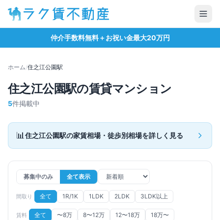
仲介手数料無料＋お祝い金最大20万円
ホーム
/
住之江公園
駅
住之江公園
駅の賃貸マンション
5
件掲載中
📊
住之江公園
駅の家賃相場・徒歩別相場を詳しく見る
募集中のみ
全て表示
全て
1R/1K
1LDK
2LDK
3LDK以上
間取り
全て
〜8万
8〜12万
12〜18万
18万〜
賃料