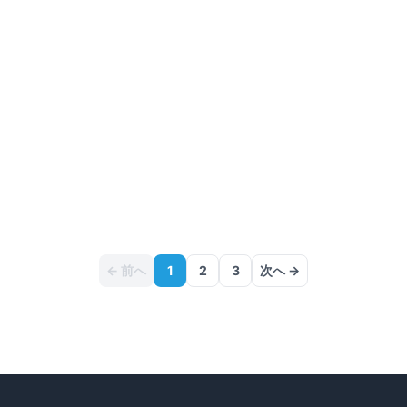
満室
← 前へ
1
2
3
次へ →