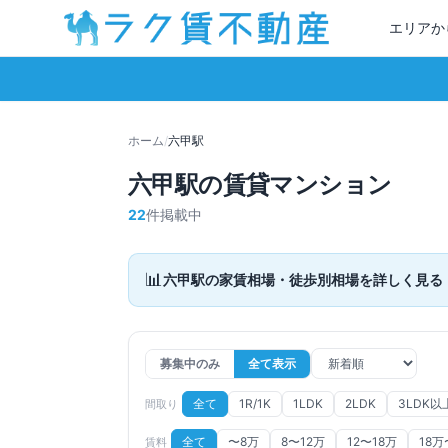
エリアか
ホーム
/
六甲
駅
六甲
駅の賃貸マンション
22
件掲載中
📊
六甲
駅の家賃相場・徒歩別相場を詳しく見る
募集中のみ
全て表示
全て
1R/1K
1LDK
2LDK
3LDK以
間取り
全て
〜8万
8〜12万
12〜18万
18万
賃料