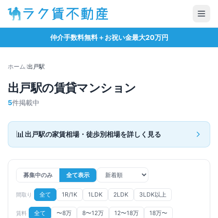
仲介手数料無料＋お祝い金最大20万円
ホーム
/
出戸
駅
出戸
駅の賃貸マンション
5
件掲載中
📊
出戸
駅の家賃相場・徒歩別相場を詳しく見る
募集中のみ
全て表示
全て
1R/1K
1LDK
2LDK
3LDK以上
間取り
全て
〜8万
8〜12万
12〜18万
18万〜
賃料