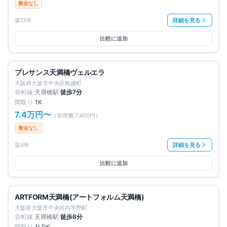
敷金なし
築13年
詳細を見る
比較に追加
募集中
3
件
仲介手数料無料
プレサンス天満橋ヴェルエラ
賃料改定
大阪府大阪市中央区船越町
谷町線
天満橋
駅
徒歩
7
分
間取り
1K
7.4万円
〜
（管理費
7,400円
）
敷金なし
築4年
詳細を見る
比較に追加
募集中
1
件
仲介手数料無料
ARTFORM天満橋(アートフォルム天満橋)
賃料改定
大阪府大阪市中央区内平野町
谷町線
天満橋
駅
徒歩
8
分
間取り
1LDK