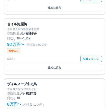
比較に追加
募集中
10
件
仲介手数料無料
セイル淀屋橋
賃料改定
大阪府大阪市中央区平野町
堺筋線
北浜
駅
徒歩
5
分
間取り
1K〜1LDK
9.1万円
〜
（管理費
8,000円
）
敷金なし
築10年
詳細を見る
比較に追加
満室
仲介手数料無料
ヴィルヌーブ中之島
大阪府大阪市北区菅原町
堺筋線
北浜
駅
徒歩
7
分
間取り
1K
8万円
〜
（管理費
7,000円
）