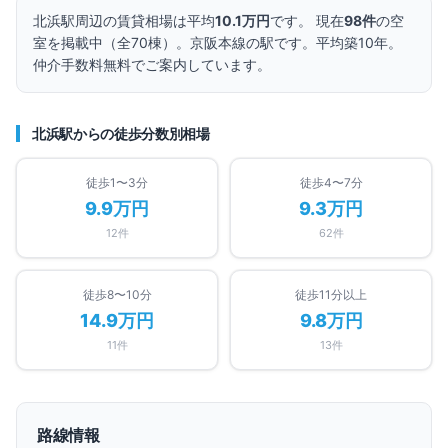
北浜
駅周辺の賃貸相場は平均
10.1万円
です。 現在
98
件
の空
室を掲載中（全
70
棟）。
京阪本線の駅です。
平均築10年。
仲介手数料無料でご案内しています。
北浜
駅からの徒歩分数別相場
徒歩1〜3分
徒歩4〜7分
9.9万円
9.3万円
12
件
62
件
徒歩8〜10分
徒歩11分以上
14.9万円
9.8万円
11
件
13
件
路線情報