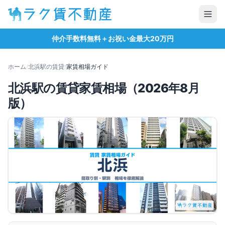
仲介手数料無料＋お祝い金最大20万円
ホーム
/
北浜
駅の賃貸
/
家賃相場ガイド
北浜
駅の賃貸家賃相場（
2026
年
8
月
版）