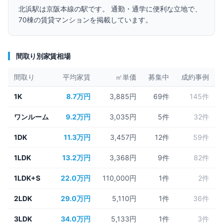
北浜
駅は
京阪本線
の駅です。 通勤・通学に便利な立地で、
70
棟の賃貸マンションを掲載しています。
間取り別家賃相場
間取り
平均家賃
㎡単価
募集中
成約事例
1K
8.7万円
3,885円
69
件
145件
ワンルーム
9.2万円
3,035円
5
件
32件
1DK
11.3万円
3,457円
12
件
59件
1LDK
13.2万円
3,368円
9
件
82件
1LDK+S
22.0万円
110,000円
1
件
2件
2LDK
29.0万円
5,110円
1
件
36件
3LDK
34.0万円
5,133円
1
件
3件