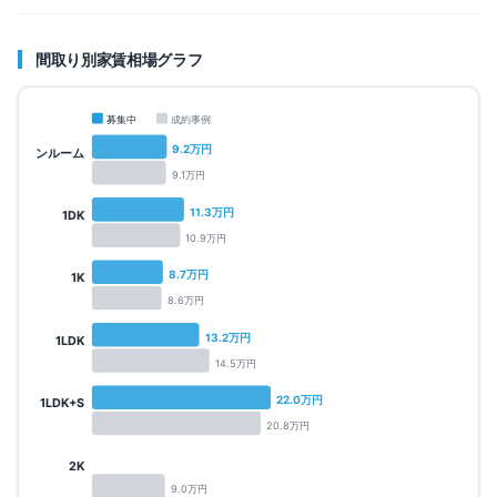
間取り別家賃相場グラフ
募集中
成約事例
9.2
万円
ワンルーム
9.1
万円
11.3
万円
1DK
10.9
万円
8.7
万円
1K
8.6
万円
13.2
万円
1LDK
14.5
万円
22.0
万円
1LDK+S
20.8
万円
2K
9.0
万円