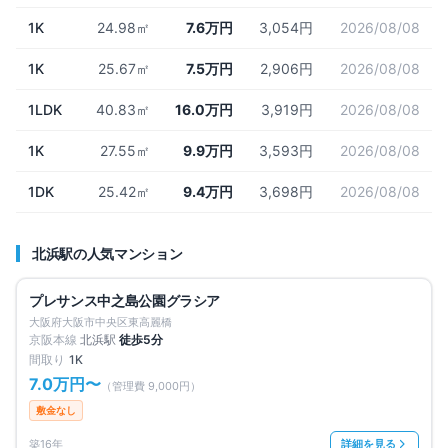
1K
24.98㎡
7.6万円
3,054円
2026/08/08
1K
25.67㎡
7.5万円
2,906円
2026/08/08
1LDK
40.83㎡
16.0万円
3,919円
2026/08/08
1K
27.55㎡
9.9万円
3,593円
2026/08/08
1DK
25.42㎡
9.4万円
3,698円
2026/08/08
北浜
駅の人気マンション
募集中
2
件
仲介手数料無料
プレサンス中之島公園グラシア
賃料改定
大阪府大阪市中央区東高麗橋
京阪本線
北浜
駅
徒歩
5
分
間取り
1K
7.0万円
〜
（管理費
9,000円
）
敷金なし
築16年
詳細を見る