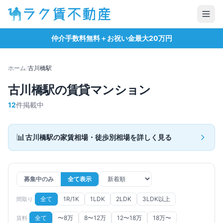
仲介手数料無料＋お祝い金最大20万円
ホーム
/
古川橋
駅
古川橋
駅の賃貸マンション
12
件掲載中
📊
古川橋
駅の家賃相場・徒歩別相場を詳しく見る
募集中のみ
全て表示
全て
1R/1K
1LDK
2LDK
3LDK以上
間取り
全て
〜8万
8〜12万
12〜18万
18万〜
賃料