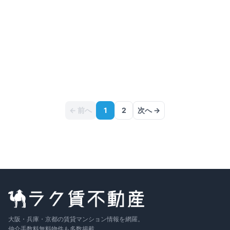
102号室
1
F
1LDK
34.55
m²
8万円
+管
6,100円
敷
なし
／ 礼
なし
詳細
2026年10月中旬
〜
101号室
1
F
1LDK
33.4
m²
8万円
+管
6,100円
敷
なし
／ 礼
なし
詳細
2026年10月中旬
〜
201号室
2
F
1LDK
33.4
m²
8.1万円
+管
6,100円
敷
なし
／ 礼
なし
詳細
2026年10月中旬
〜
他
3
件を見る →
← 前へ
1
2
次へ →
大阪・兵庫・京都の賃貸マンション情報を網羅。
仲介手数料無料物件も多数掲載。