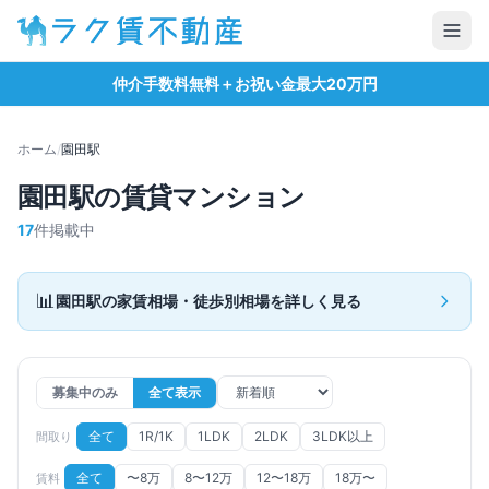
仲介手数料無料＋お祝い金最大20万円
ホーム
/
園田
駅
園田
駅の賃貸マンション
17
件掲載中
📊
園田
駅の家賃相場・徒歩別相場を詳しく見る
募集中のみ
全て表示
全て
1R/1K
1LDK
2LDK
3LDK以上
間取り
全て
〜8万
8〜12万
12〜18万
18万〜
賃料