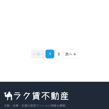
満室
仲介手数料無料
Grace iris
兵庫県尼崎市椎堂
阪急神戸線
園田
駅
徒歩
16
分
間取り
1LDK
7.8万円
〜
（管理費
7,000円
）
築12年
詳細を見る
比較に追加
← 前へ
1
2
次へ →
大阪・兵庫・京都の賃貸マンション情報を網羅。