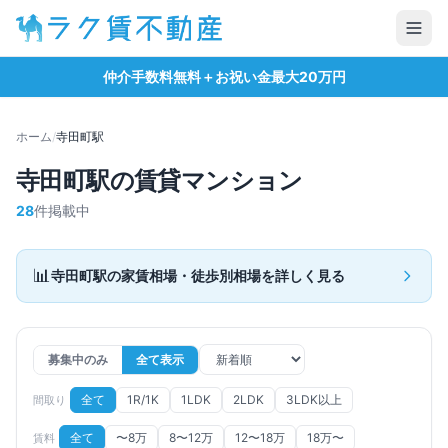
仲介手数料無料＋お祝い金最大20万円
ホーム
/
寺田町
駅
寺田町
駅の賃貸マンション
28
件掲載中
📊
寺田町
駅の家賃相場・徒歩別相場を詳しく見る
募集中のみ
全て表示
全て
1R/1K
1LDK
2LDK
3LDK以上
間取り
全て
〜8万
8〜12万
12〜18万
18万〜
賃料