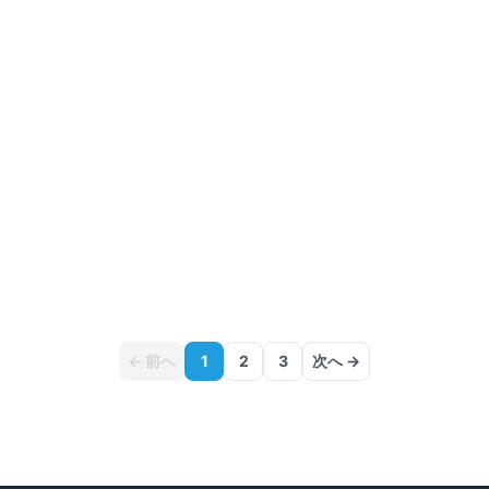
802号室
8
F
1K
24.73
m²
7.3万円
+管
1万円
敷
なし
／ 礼
なし
詳細
即入
〜
満室
仲介手数料無料
アンジュー四天王寺
大阪府大阪市天王寺区大道
環状線
寺田町
駅
徒歩
7
分
間取り
2LDK
12.3万円
〜
（管理費
6,000円
）
敷金なし
築3年
詳細を見る
比較に追加
← 前へ
1
2
3
次へ →