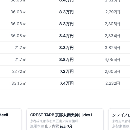
36.08㎡
8.3万円
2,292円
36.08㎡
8.3万円
2,306円
36.08㎡
8.4万円
2,334円
21.7㎡
8.3万円
3,825円
21.7㎡
8.8万円
4,055円
27.72㎡
7.2万円
2,605円
33.15㎡
7.4万円
2,232円
募集中
15
件
募集中
3
件
仲介手数料無料
仲介手数料
xII
CREST TAPP 京都太秦天神川 dex I
クレイノ
賃料改定
京都府京都市右京区山ノ内宮脇町
京都府京都
嵐電本線
山ノ内
駅
徒歩
3
分
京都東西線