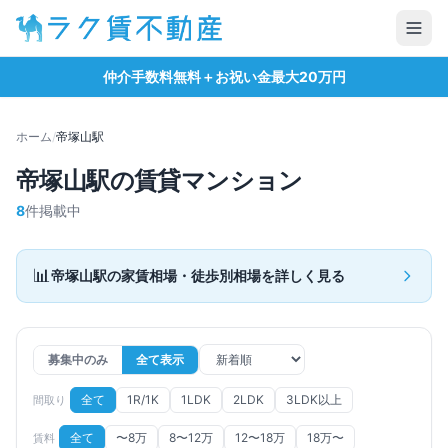
仲介手数料無料＋お祝い金最大20万円
ホーム
/
帝塚山
駅
帝塚山
駅の賃貸マンション
8
件掲載中
📊
帝塚山
駅の家賃相場・徒歩別相場を詳しく見る
募集中のみ
全て表示
全て
1R/1K
1LDK
2LDK
3LDK以上
間取り
全て
〜8万
8〜12万
12〜18万
18万〜
賃料