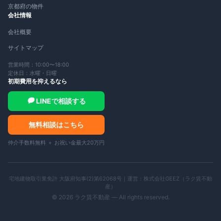
京都府の物件
会社情報
会社概要
サイトマップ
営業時間：10:00〜18:00
定休日：水曜・日曜
初期費用を抑えるなら
LINEで相談する
無料相談はこちら
仲介手数料無料 ＋ お祝い金最大20万円
宅地建物取引業免許 大阪府知事(2)第62068号｜運営：
株式会社GEEZ（ラク賃不動
産）
©
2026
ラク賃不動産 — All rights reserved.