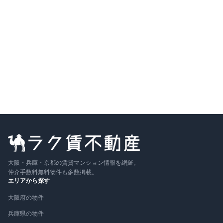
比較に追加
募集中の部屋
501号室
5
F
2LDK
82.64
m²
15.8万円
+管
2.5万円
詳細
敷
なし
／ 礼
2円
即入
〜
大阪・兵庫・京都の賃貸マンション情報を網羅。
仲介手数料無料物件も多数掲載。
エリアから探す
大阪府の物件
兵庫県の物件