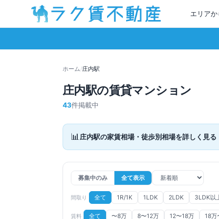
エリアか
ホーム
/
庄内
駅
庄内
駅の賃貸マンション
43
件掲載中
📊
庄内
駅の家賃相場・徒歩別相場を詳しく見る
募集中のみ
全て表示
全て
1R/1K
1LDK
2LDK
3LDK以
間取り
全て
〜8万
8〜12万
12〜18万
18万
賃料