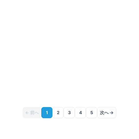
1
件
改定
← 前へ
1
2
3
4
5
次へ →