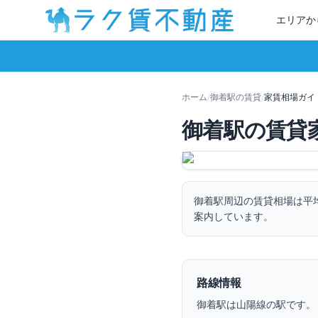
エリアか
ホーム
/
御着
駅の賃貸
/
家賃相場ガイ
御着
駅の賃貸
御着
駅周辺の賃貸相場は平
案内しています。
路線情報
御着
駅は
山陽線
の駅です。