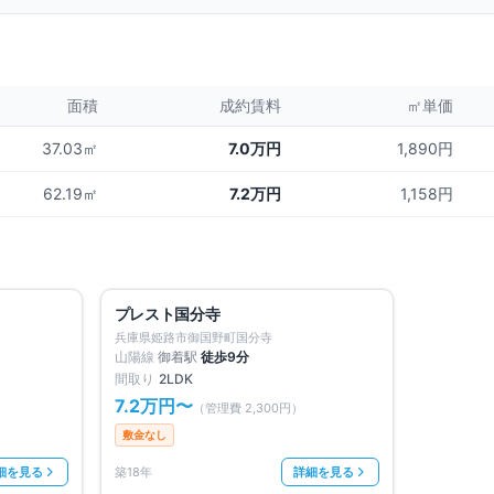
面積
成約賃料
㎡単価
37.03㎡
7.0万円
1,890円
62.19㎡
7.2万円
1,158円
満室
満室
仲介手数料無料
プレスト国分寺
兵庫県姫路市御国野町国分寺
山陽線
御着
駅
徒歩
9
分
間取り
2LDK
7.2万円
〜
（管理費
2,300円
）
敷金なし
細を見る
築18年
詳細を見る