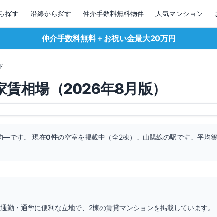
ら探す
沿線から探す
仲介手数料無料物件
人気マンション
仲介手数料無料＋お祝い金最大20万円
ド
家賃相場（
2026
年
8
月版）
均
—
です。 現在
0
件
の空室を掲載中（全
2
棟）。
山陽線の駅です。
平均築
 通勤・通学に便利な立地で、
2
棟の賃貸マンションを掲載しています。