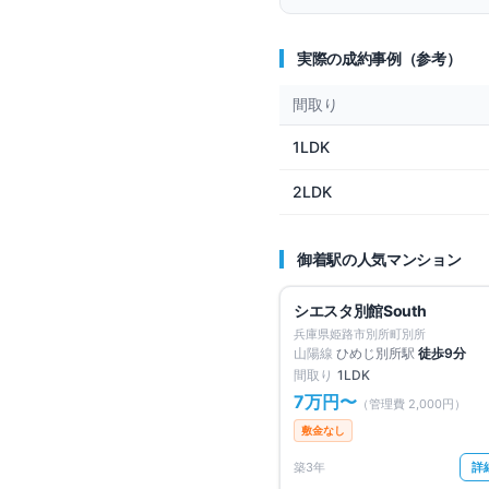
実際の成約事例（参考）
間取り
1LDK
2LDK
御着
駅の人気マンション
仲介手数料無料
シエスタ別館South
兵庫県姫路市別所町別所
山陽線
ひめじ別所
駅
徒歩
9
分
間取り
1LDK
7万円
〜
（管理費
2,000円
）
敷金なし
築3年
詳