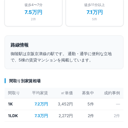
徒歩4〜7分
徒歩11分以上
7.5万円
7.1万円
2
件
5
件
路線情報
御陵
駅は
京阪京津線
の駅です。 通勤・通学に便利な立地
で、
5
棟の賃貸マンションを掲載しています。
間取り別家賃相場
間取り
平均家賃
㎡単価
募集中
成約事例
1K
7.2万円
3,452円
5
件
—
1LDK
7.3万円
2,272円
2
件
2件