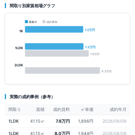
間取り別家賃相場グラフ
募集中
成約事例
7.2
万円
1K
7.3
万円
1LDK
7.9
万円
2LDK
9.3
万円
実際の成約事例（参考）
間取り
面積
成約賃料
㎡単価
成約年月
1LDK
41.15㎡
7.8万円
1,896円
2026/08/08
1LDK
41.15㎡
8.0万円
1,944円
2026/08/08