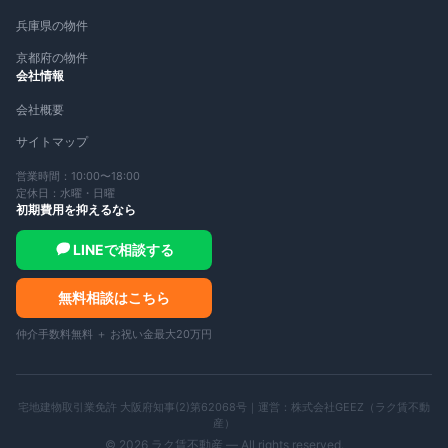
兵庫県の物件
京都府の物件
会社情報
会社概要
サイトマップ
営業時間：10:00〜18:00
定休日：水曜・日曜
初期費用を抑えるなら
LINEで相談する
無料相談はこちら
仲介手数料無料 ＋ お祝い金最大20万円
宅地建物取引業免許 大阪府知事(2)第62068号｜運営：
株式会社GEEZ（ラク賃不動
産）
©
2026
ラク賃不動産 — All rights reserved.