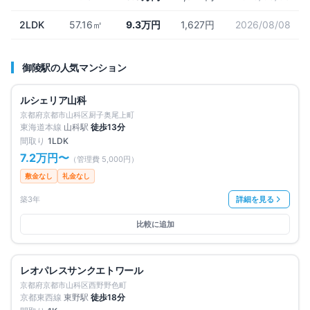
2LDK
57.16㎡
9.3万円
1,627円
2026/08/08
御陵
駅の人気マンション
募集中
2
件
仲介手数料無料
ルシェリア山科
賃料改定
京都府京都市山科区厨子奥尾上町
東海道本線
山科
駅
徒歩
13
分
間取り
1LDK
7.2万円
〜
（管理費
5,000円
）
敷金なし
礼金なし
築3年
詳細を見る
比較に追加
募集中
1
件
仲介手数料無料
レオパレスサンクエトワール
京都府京都市山科区西野野色町
京都東西線
東野
駅
徒歩
18
分