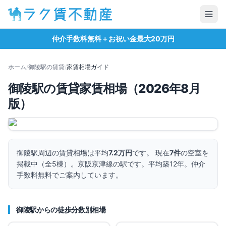
仲介手数料無料＋お祝い金最大20万円
ホーム
/
御陵
駅の賃貸
/
家賃相場ガイド
御陵
駅の賃貸家賃相場（
2026
年
8
月
版）
御陵
駅周辺の賃貸相場は平均
7.2万円
です。 現在
7
件
の空室を
掲載中（全
5
棟）。
京阪京津線の駅です。
平均築12年。
仲介
手数料無料でご案内しています。
御陵
駅からの徒歩分数別相場