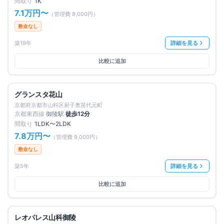
間取り
1K
7.1万円
〜
（管理費
8,000円
）
敷金なし
築19年
詳細を見る
比較に追加
満室
仲介手数料無料
グランスタ花山
京都府京都市山科区厨子奥苗代元町
京都東西線
御陵
駅
徒歩
12
分
間取り
1LDK〜2LDK
7.8万円
〜
（管理費
9,000円
）
敷金なし
築5年
詳細を見る
比較に追加
募集中
2
件
仲介手数料無料
レオパレス山科御陵