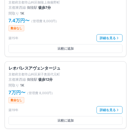
賃料改定
京都府京都市山科区御陵上御廟野町
京都東西線
御陵
駅
徒歩
7
分
間取り
1K
7.4万円
〜
（管理費
8,000円
）
敷金なし
築15年
詳細を見る
比較に追加
募集中
2
件
仲介手数料無料
レオパレスアヴェンタージュ
賃料改定
京都府京都市山科区厨子奥苗代元町
京都東西線
御陵
駅
徒歩
12
分
間取り
1K
7万円
〜
（管理費
8,000円
）
敷金なし
築19年
詳細を見る
比較に追加