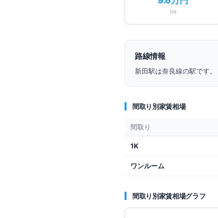
9.6万円
1
件
路線情報
新田
駅は
奈良線
の駅です。
間取り別家賃相場
間取り
1K
ワンルーム
間取り別家賃相場グラフ