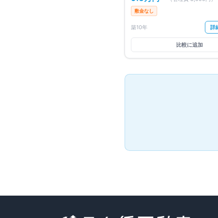
敷金なし
築10年
詳
比較に追加