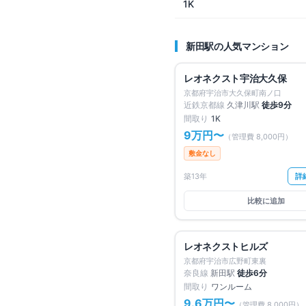
1K
新田
駅の人気マンション
仲介手数料無料
レオネクスト宇治大久保
京都府宇治市大久保町南ノ口
近鉄京都線
久津川
駅
徒歩
9
分
間取り
1K
9万円
〜
（管理費
8,000円
）
敷金なし
築13年
詳
比較に追加
仲介手数料無料
レオネクストヒルズ
京都府宇治市広野町東裏
奈良線
新田
駅
徒歩
6
分
間取り
ワンルーム
9.6万円
〜
（管理費
8,000円
）