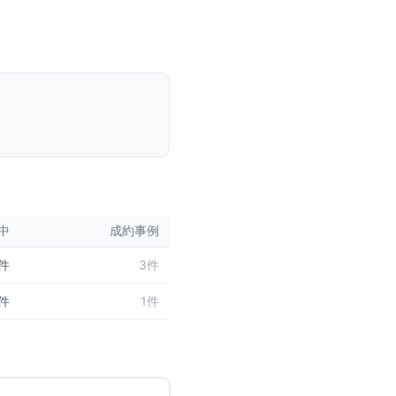
中
成約事例
件
3件
件
1件