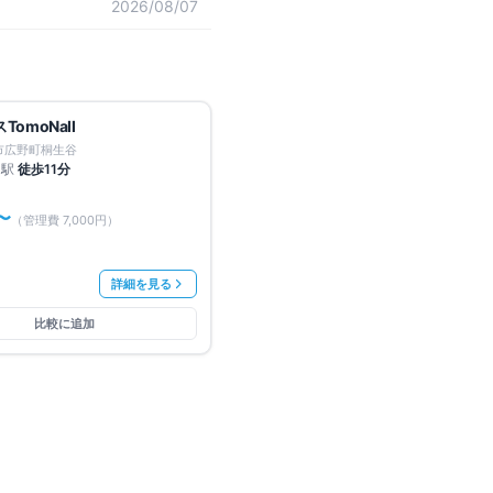
2026/08/07
募集中
1
件
無料
omoNaII
賃料改定
市広野町桐生谷
田
駅
徒歩
11
分
〜
（管理費
7,000円
）
詳細を見る
比較に追加