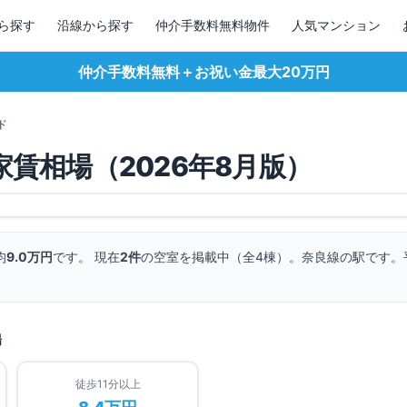
ら探す
沿線から探す
仲介手数料無料物件
人気マンション
仲介手数料無料＋お祝い金最大20万円
ド
家賃相場（
2026
年
8
月版）
均
9.0万円
です。 現在
2
件
の空室を掲載中（全
4
棟）。
奈良線の駅です。
場
徒歩11分以上