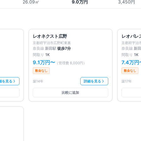
26.09㎡
9.0万円
3,450円
満室
満室
仲介手数料無料
仲介手数料
レオネクスト広野
レオパレスT
京都府宇治市広野町東裏
京都府宇治
奈良線
新田
駅
徒歩
7
分
奈良線
新
間取り
1K
間取り
1K
9.1万円
〜
7.4万円
（管理費
8,000円
）
敷金なし
敷金なし
細を見る
築14年
詳細を見る
築17年
比較に追加
募集中
1
件
賃料改定