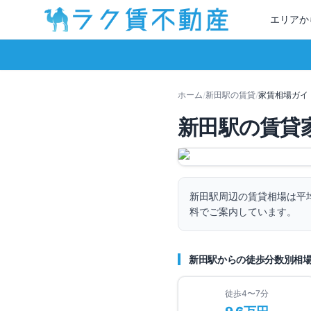
エリアか
ホーム
/
新田
駅の賃貸
/
家賃相場ガイ
新田
駅の賃貸
新田
駅周辺の賃貸相場は平
料でご案内しています。
新田
駅からの徒歩分数別相
徒歩4〜7分