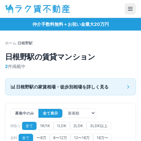
仲介手数料無料＋お祝い金最大20万円
ホーム
/
日根野
駅
日根野
駅の賃貸マンション
2
件掲載中
📊
日根野
駅の家賃相場・徒歩別相場を詳しく見る
募集中のみ
全て表示
全て
1R/1K
1LDK
2LDK
3LDK以上
間取り
全て
〜8万
8〜12万
12〜18万
18万〜
賃料