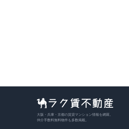
7.1万円
〜
（管理費
5,000円
）
敷金なし
礼金なし
築0年
詳細を見る
比較に追加
募集中の部屋
0101号室
1
F
1LDK
45.03
m²
7.1万円
+管
5,000円
詳細
敷
なし
／ 礼
なし
即入
〜
大阪・兵庫・京都の賃貸マンション情報を網羅。
仲介手数料無料物件も多数掲載。