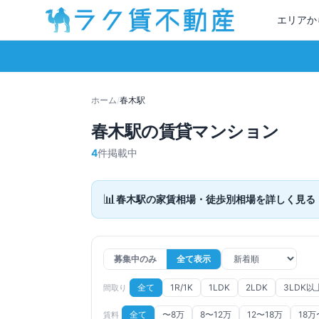
エリアか
ホーム
/
春木
駅
春木
駅の賃貸マンション
4
件掲載中
📊
春木
駅の家賃相場・徒歩別相場を詳しく見る
募集中のみ
全て表示
全て
1R/1K
1LDK
2LDK
3LDK以
間取り
全て
〜8万
8〜12万
12〜18万
18万
賃料