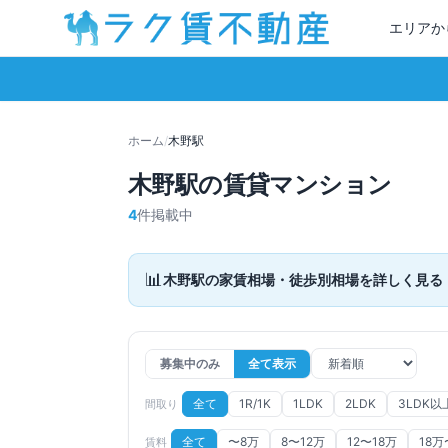
エリアか
ホーム
/
木野
駅
木野
駅の賃貸マンション
4
件掲載中
📊
木野
駅の家賃相場・徒歩別相場を詳しく見る
募集中のみ
全て表示
全て
1R/1K
1LDK
2LDK
3LDK以
間取り
全て
〜8万
8〜12万
12〜18万
18万
賃料