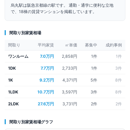
烏丸
駅は
阪急京都線
の駅です。 通勤・通学に便利な立地
で、
18
棟の賃貸マンションを掲載しています。
間取り別家賃相場
間取り
平均家賃
㎡単価
募集中
成約事例
ワンルーム
7.0万円
2,858円
1
件
1件
1DK
7.7万円
2,733円
1
件
3件
1K
9.2万円
4,371円
5
件
8件
1LDK
10.7万円
3,597円
3
件
8件
2LDK
27.6万円
3,731円
2
件
2件
間取り別家賃相場グラフ