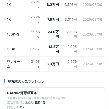
26.24
1K
8.2万円
3,125円
2026/08/08
㎡
26.24
1K
7.9万円
3,011円
2026/08/08
㎡
76.58
23.0万
3,003
1LDK+S
2026/08/08
㎡
円
円
13.8万
2,905
1LDK
47.5㎡
2026/08/08
円
円
ワンルー
31.05
2,576
8.0万円
2026/08/08
ム
㎡
円
烏丸
駅の人気マンション
募集中
1
件
仲介手数料無料
STANDZ河原町五条
賃料改定
京都府京都市下京区五条通河原町西入本覚寺前町
京阪本線
清水五条
駅
徒歩
4
分
間取り
2LDK