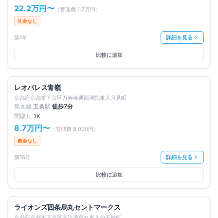
22.2万円
〜
（管理費
1.2万円
）
礼金なし
築1年
詳細を見る
比較に追加
募集中
4
件
仲介手数料無料
レオパレス青嶺
賃料改定
京都府京都市下京区万寿寺通西洞院東入月見町
烏丸線
五条
駅
徒歩
7
分
間取り
1K
8.7万円
〜
（管理費
8,000円
）
敷金なし
築16年
詳細を見る
比較に追加
満室
仲介手数料無料
ライオンズ四条烏丸セントマークス
京都府京都市下京区高辻通烏丸東入匂天神町