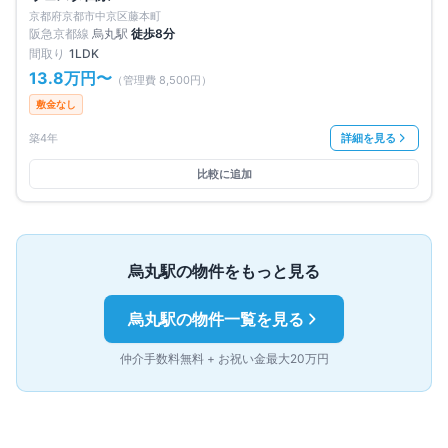
京都府京都市中京区藤本町
阪急京都線
烏丸
駅
徒歩
8
分
間取り
1LDK
13.8万円
〜
（管理費
8,500円
）
敷金なし
築4年
詳細を見る
比較に追加
烏丸
駅の物件をもっと見る
烏丸
駅の物件一覧を見る
仲介手数料無料 + お祝い金最大20万円