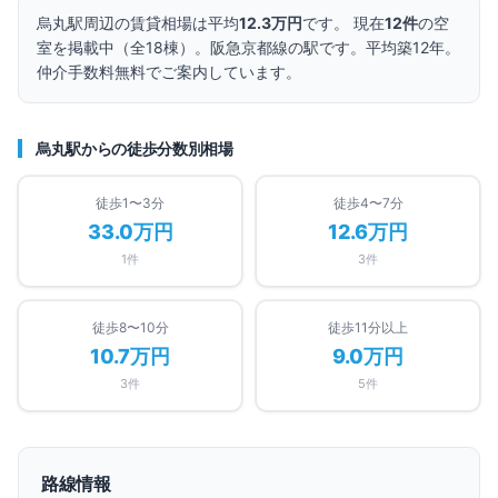
烏丸
駅周辺の賃貸相場は平均
12.3万円
です。 現在
12
件
の空
室を掲載中（全
18
棟）。
阪急京都線の駅です。
平均築12年。
仲介手数料無料でご案内しています。
烏丸
駅からの徒歩分数別相場
徒歩1〜3分
徒歩4〜7分
33.0万円
12.6万円
1
件
3
件
徒歩8〜10分
徒歩11分以上
10.7万円
9.0万円
3
件
5
件
路線情報