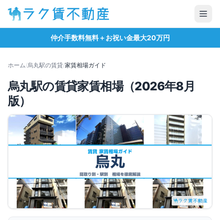
仲介手数料無料＋お祝い金最大20万円
ホーム
/
烏丸
駅の賃貸
/
家賃相場ガイド
烏丸
駅の賃貸家賃相場（
2026
年
8
月
版）