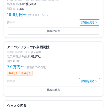
烏丸線
四条
駅
徒歩
3
分
間取り
3LDK
19.5万円
〜
（管理費
1.5万円
）
築14年
詳細を見る
比較に追加
満室
仲介手数料無料
アーバンフラッツ四条西洞院
京都府京都市下京区妙伝寺町
阪急京都線
烏丸
駅
徒歩
5
分
間取り
1K
7.9万円
〜
（管理費
7,000円
）
敷金なし
礼金なし
築18年
詳細を見る
比較に追加
満室
仲介手数料無料
ウェスタ四条