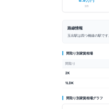
8.9万円
3
件
路線情報
玉出
駅は
四つ橋線
の駅です
間取り別家賃相場
間取り
2K
1LDK
間取り別家賃相場グラフ