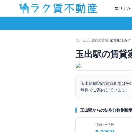
エリアか
ホーム
/
玉出
駅の賃貸
/
家賃相場ガイ
玉出
駅の賃貸
玉出
駅周辺の賃貸相場は平
無料でご案内しています。
玉出
駅からの徒歩分数別相
徒歩4〜7分