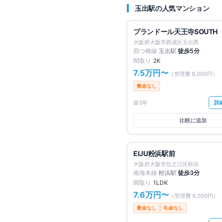
玉出
駅の人気マンション
仲介手数料無料
プランドール天王寺SOUTH
大阪府大阪市西成区玉出西
四つ橋線
玉出
駅
徒歩
5
分
間取り
2K
7.5万円
〜
（管理費
8,000円
）
敷金なし
築3年
詳
比較に追加
仲介手数料無料
EIJU粉浜駅前
大阪府大阪市住之江区粉浜
南海本線
粉浜
駅
徒歩
3
分
間取り
1LDK
7.6万円
〜
（管理費
6,000円
）
敷金なし
礼金なし