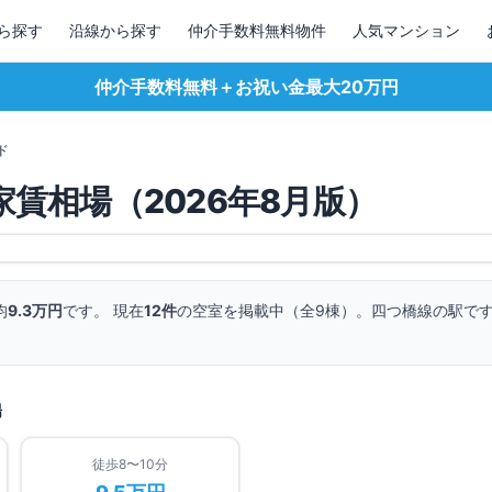
ら探す
沿線から探す
仲介手数料無料物件
人気マンション
仲介手数料無料＋お祝い金最大20万円
ド
家賃相場（
2026
年
8
月版）
均
9.3万円
です。 現在
12
件
の空室を掲載中（全
9
棟）。
四つ橋線の駅で
場
徒歩8〜10分