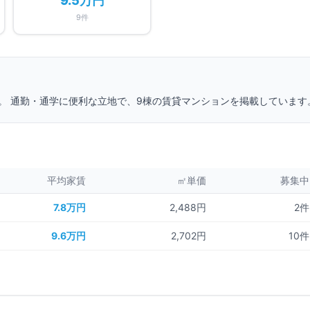
9.5万円
9
件
。 通勤・通学に便利な立地で、
9
棟の賃貸マンションを掲載しています
平均家賃
㎡単価
募集中
7.8万円
2,488円
2
件
9.6万円
2,702円
10
件