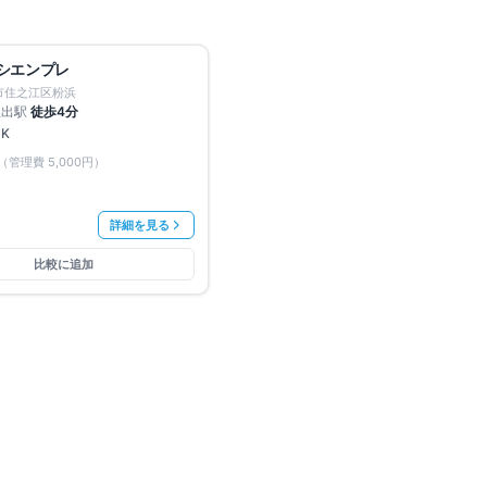
満室
無料
 シエンプレ
市住之江区粉浜
玉出
駅
徒歩
4
分
DK
（管理費
5,000円
）
詳細を見る
比較に追加