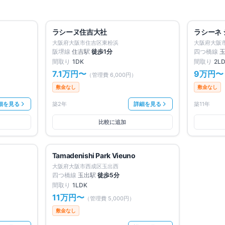
募集中
2
件
満室
仲介手数料無料
仲介手数料
ラシーヌ住吉大社
ラシーネ
賃料改定
大阪府大阪市住吉区東粉浜
大阪府大阪
阪堺線
住吉
駅
徒歩
1
分
四つ橋線
間取り
1DK
間取り
2L
7.1万円
〜
9万円
〜
（管理費
6,000円
）
敷金なし
敷金なし
細を見る
築2年
詳細を見る
築11年
比較に追加
満室
募集中
1
件
仲介手数料無料
Tamadenishi Park Vieuno
大阪府大阪市西成区玉出西
四つ橋線
玉出
駅
徒歩
5
分
間取り
1LDK
11万円
〜
（管理費
5,000円
）
敷金なし