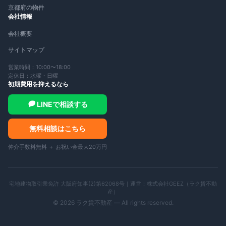
京都府の物件
会社情報
会社概要
サイトマップ
営業時間：10:00〜18:00
定休日：水曜・日曜
初期費用を抑えるなら
LINEで相談する
無料相談はこちら
仲介手数料無料 ＋ お祝い金最大20万円
宅地建物取引業免許 大阪府知事(2)第62068号｜運営：
株式会社GEEZ（ラク賃不動
産）
©
2026
ラク賃不動産 — All rights reserved.