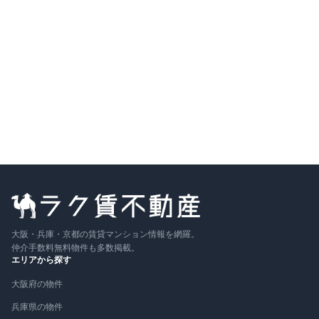
間取り
1LDK
7万円
〜
（管理費
5,000円
）
敷金なし
礼金なし
築3年
詳細を見る
比較に追加
大阪・兵庫・京都の賃貸マンション情報を網羅。
仲介手数料無料物件も多数掲載。
エリアから探す
大阪府の物件
兵庫県の物件