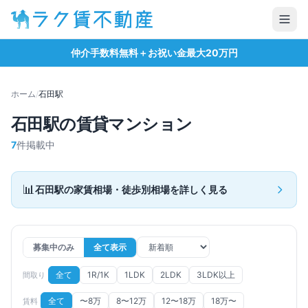
仲介手数料無料＋お祝い金最大20万円
ホーム
/
石田
駅
石田
駅の賃貸マンション
7
件掲載中
📊
石田
駅の家賃相場・徒歩別相場を詳しく見る
募集中のみ
全て表示
全て
1R/1K
1LDK
2LDK
3LDK以上
間取り
全て
〜8万
8〜12万
12〜18万
18万〜
賃料