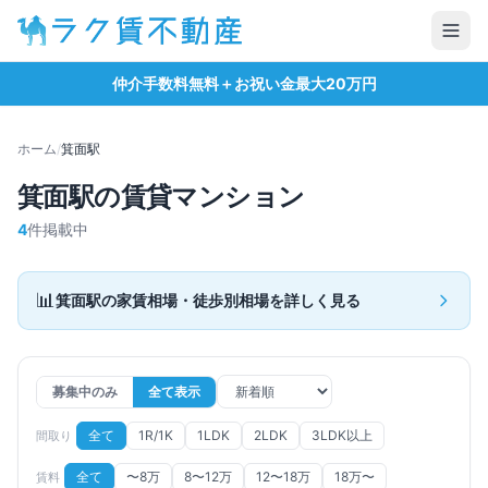
仲介手数料無料＋お祝い金最大20万円
ホーム
/
箕面
駅
箕面
駅の賃貸マンション
4
件掲載中
📊
箕面
駅の家賃相場・徒歩別相場を詳しく見る
募集中のみ
全て表示
全て
1R/1K
1LDK
2LDK
3LDK以上
間取り
全て
〜8万
8〜12万
12〜18万
18万〜
賃料