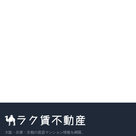
間取り
2LDK
15万円
〜
（管理費
5,000円
）
敷金なし
築6年
詳細を見る
比較に追加
募集中の部屋
202号室
2
F
2LDK
73.8
m²
15万円
+管
5,000円
詳細
敷
なし
／ 礼
25万円
相談
〜
大阪・兵庫・京都の賃貸マンション情報を網羅。