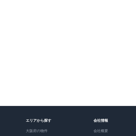
8.6万円
〜
8
（管理費
8,000円
）
敷金なし
敷
築15年
詳細を見る
築1
比較に追加
募集中の部屋
募
204号室
2
F
1K
26.08
m²
8.6万円
+管
8,000円
1
詳細
敷
なし
／ 礼
1円
即入
〜
敷
403号室
4
F
1K
26.08
m²
8.9万円
+管
8,000円
2
詳細
敷
なし
／ 礼
1円
即入
〜
敷
エリアから探す
会社情報
大阪府の物件
会社概要