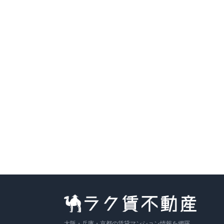
7.7万円
〜
（管理費
8,000円
）
敷金なし
築16年
詳細を見る
比較に追加
募集中の部屋
301号室
3
F
1K
19.87
m²
8.2万円
+管
8,000円
詳細
敷
なし
／ 礼
1円
即入
〜
404号室
4
F
1K
19.87
m²
8.3万円
+管
8,000円
詳細
敷
なし
／ 礼
1円
即入
〜
大阪・兵庫・京都の賃貸マンション情報を網羅。