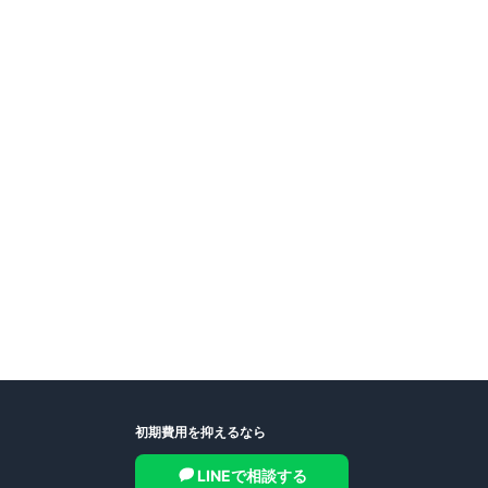
.8万円
〜
（管理費
8,000円
）
金なし
2年
詳細を見る
比較に追加
集中の部屋
03号室
1
F
1K
21.71
m²
8.8万円
+管
8,000円
詳細
なし
／ 礼
1円
即入
〜
01号室
2
F
1K
21.71
m²
9.2万円
+管
8,000円
詳細
なし
／ 礼
1円
即入
〜
初期費用を抑えるなら
LINEで相談する