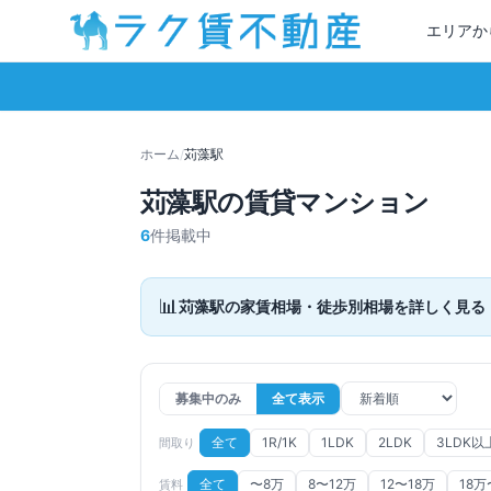
エリアか
ホーム
/
苅藻
駅
苅藻
駅の賃貸マンション
6
件掲載中
📊
苅藻
駅の家賃相場・徒歩別相場を詳しく見る
募集中のみ
全て表示
全て
1R/1K
1LDK
2LDK
3LDK以
間取り
全て
〜8万
8〜12万
12〜18万
18万
賃料