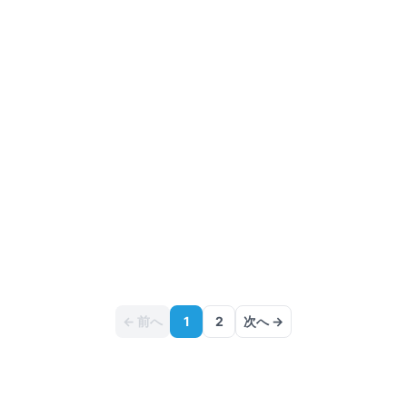
築18年
詳細を見る
比較に追加
満室
仲介手数料無料
シエーナ若江岩田
大阪府東大阪市岩田町
近鉄難波・奈良線
若江岩田
駅
徒歩
8
分
間取り
1LDK
7万円
〜
（管理費
5,000円
）
敷金なし
礼金なし
築2年
詳細を見る
比較に追加
← 前へ
1
2
次へ →