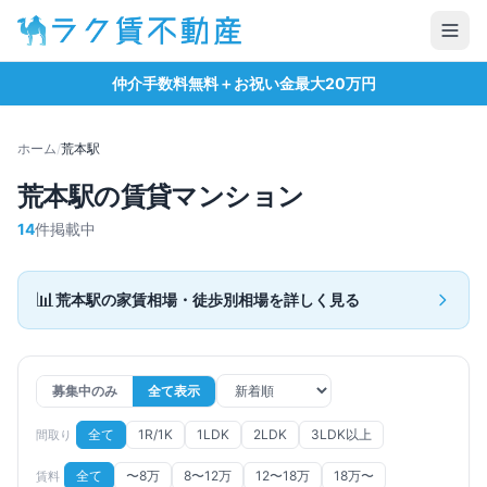
仲介手数料無料＋お祝い金最大20万円
ホーム
/
荒本
駅
荒本
駅の賃貸マンション
14
件掲載中
📊
荒本
駅の家賃相場・徒歩別相場を詳しく見る
募集中のみ
全て表示
全て
1R/1K
1LDK
2LDK
3LDK以上
間取り
全て
〜8万
8〜12万
12〜18万
18万〜
賃料