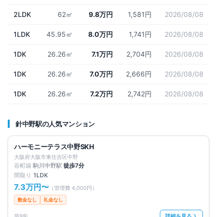
2LDK
62㎡
9.8万円
1,581円
2026/08/08
1LDK
45.95㎡
8.0万円
1,741円
2026/08/08
1DK
26.26㎡
7.1万円
2,704円
2026/08/08
1DK
26.26㎡
7.0万円
2,666円
2026/08/08
1DK
26.26㎡
7.2万円
2,742円
2026/08/08
針中野
駅の人気マンション
募集中
1
件
仲介手数料無料
ハーモニーテラス中野SKH
大阪府大阪市東住吉区中野
谷町線
駒川中野
駅
徒歩
7
分
間取り
1LDK
7.3万円
〜
（管理費
4,000円
）
敷金なし
礼金なし
築9年
詳細を見る