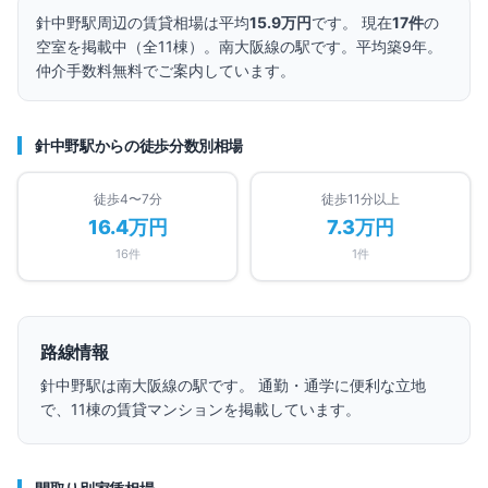
針中野
駅周辺の賃貸相場は平均
15.9万円
です。 現在
17
件
の
空室を掲載中（全
11
棟）。
南大阪線の駅です。
平均築9年。
仲介手数料無料でご案内しています。
針中野
駅からの徒歩分数別相場
徒歩4〜7分
徒歩11分以上
16.4万円
7.3万円
16
件
1
件
路線情報
針中野
駅は
南大阪線
の駅です。 通勤・通学に便利な立地
で、
11
棟の賃貸マンションを掲載しています。