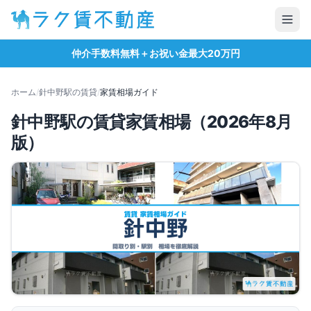
仲介手数料無料＋お祝い金最大20万円
ホーム
/
針中野
駅の賃貸
/
家賃相場ガイド
針中野
駅の賃貸家賃相場（
2026
年
8
月
版）