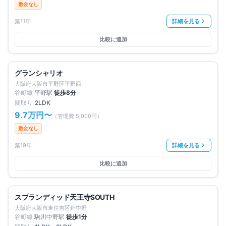
敷金なし
築11年
詳細を見る
比較に追加
満室
仲介手数料無料
グランシャリオ
大阪府大阪市平野区平野西
谷町線
平野
駅
徒歩
8
分
間取り
2LDK
9.7万円
〜
（管理費
5,000円
）
敷金なし
築19年
詳細を見る
比較に追加
募集中
15
件
仲介手数料無料
スプランディッド天王寺SOUTH
賃料改定
大阪府大阪市東住吉区針中野
谷町線
駒川中野
駅
徒歩
1
分