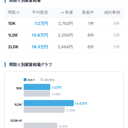
間取り別家賃相場
間取り
平均家賃
㎡単価
募集中
成約事例
1DK
7.2万円
2,792円
1
件
9件
1LDK
13.6万円
3,256円
8
件
5件
2LDK
19.3万円
3,494円
8
件
5件
間取り別家賃相場グラフ
募集中
成約事例
7.2
万円
1DK
7.2
万円
13.6
万円
1LDK
11.1
万円
1LDK+S
9.1
万円