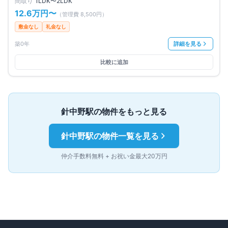
間取り
1LDK〜2LDK
12.6万円
〜
（管理費
8,500円
）
敷金なし
礼金なし
築0年
詳細を見る
比較に追加
針中野
駅の物件をもっと見る
針中野
駅の物件一覧を見る
仲介手数料無料 + お祝い金最大20万円