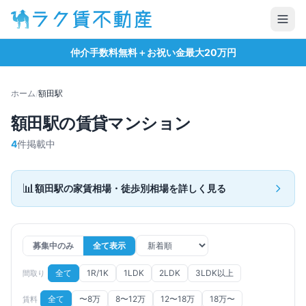
仲介手数料無料＋お祝い金最大20万円
ホーム
/
額田
駅
額田
駅の賃貸マンション
4
件掲載中
📊
額田
駅の家賃相場・徒歩別相場を詳しく見る
募集中のみ
全て表示
全て
1R/1K
1LDK
2LDK
3LDK以上
間取り
全て
〜8万
8〜12万
12〜18万
18万〜
賃料