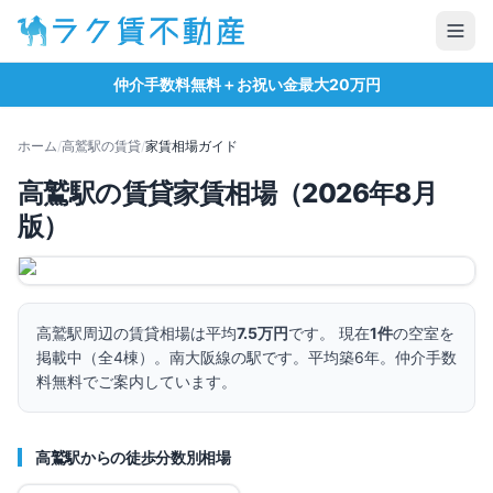
仲介手数料無料＋お祝い金最大20万円
ホーム
/
高鷲
駅の賃貸
/
家賃相場ガイド
高鷲
駅の賃貸家賃相場（
2026
年
8
月
版）
高鷲
駅周辺の賃貸相場は平均
7.5万円
です。 現在
1
件
の空室を
掲載中（全
4
棟）。
南大阪線の駅です。
平均築6年。
仲介手数
料無料でご案内しています。
高鷲
駅からの徒歩分数別相場