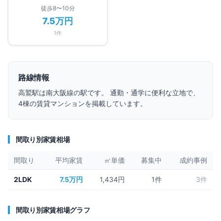
徒歩8〜10分
7.5万円
1
件
路線情報
高鷲
駅は
南大阪線
の駅です。 通勤・通学に便利な立地で、
4
棟の賃貸マンションを掲載しています。
間取り別家賃相場
間取り
平均家賃
㎡単価
募集中
成約事例
2LDK
7.5万円
1,434円
1
件
3件
間取り別家賃相場グラフ