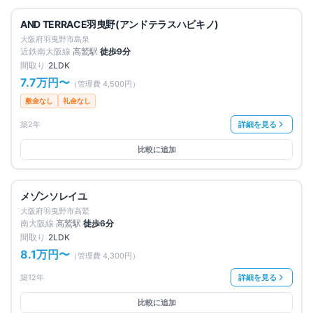
満室
仲介手数料無料
AND TERRACE羽曳野(アンドテラスハビキノ)
大阪府羽曳野市島泉
近鉄南大阪線
高鷲
駅
徒歩
9
分
間取り
2LDK
7.7万円
〜
（管理費
4,500円
）
敷金なし
礼金なし
築2年
詳細を見る
比較に追加
満室
仲介手数料無料
メゾンソレイユ
大阪府羽曳野市高鷲
南大阪線
高鷲
駅
徒歩
6
分
間取り
2LDK
8.1万円
〜
（管理費
4,300円
）
築12年
詳細を見る
比較に追加