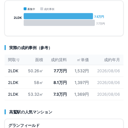
募集中
成約事例
7.5
万円
2LDK
7.7
万円
実際の成約事例（参考）
間取り
面積
成約賃料
㎡単価
成約年月
2LDK
50.26㎡
7.7万円
1,532円
2026/08/06
2LDK
58㎡
8.1万円
1,397円
2026/08/06
2LDK
53.32㎡
7.3万円
1,369円
2026/08/06
高鷲
駅の人気マンション
募集中
1
件
仲介手数料無料
グランフィールド