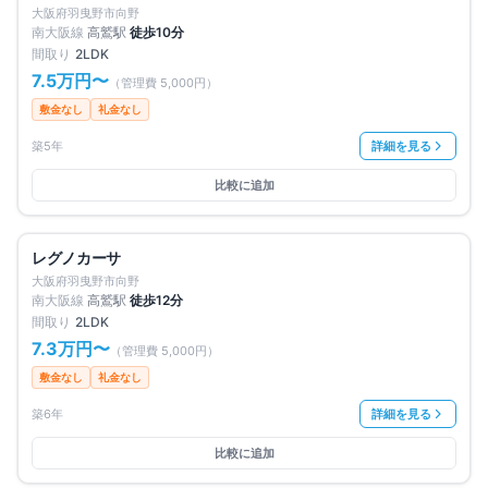
大阪府羽曳野市向野
南大阪線
高鷲
駅
徒歩
10
分
間取り
2LDK
7.5万円
〜
（管理費
5,000円
）
敷金なし
礼金なし
築5年
詳細を見る
比較に追加
満室
仲介手数料無料
レグノカーサ
大阪府羽曳野市向野
南大阪線
高鷲
駅
徒歩
12
分
間取り
2LDK
7.3万円
〜
（管理費
5,000円
）
敷金なし
礼金なし
築6年
詳細を見る
比較に追加