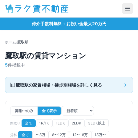
仲介手数料無料＋お祝い金最大20万円
ホーム
/
鷹取
駅
鷹取
駅の賃貸マンション
5
件掲載中
📊
鷹取
駅の家賃相場・徒歩別相場を詳しく見る
募集中のみ
全て表示
全て
1R/1K
1LDK
2LDK
3LDK以上
間取り
全て
〜8万
8〜12万
12〜18万
18万〜
賃料