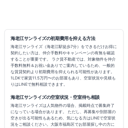
築6年
詳細を見る
比較に追加
海老江サンライズ
の初期費用を抑える方法
海老江サンライズ
（海老江駅徒歩7分）
をできるだけお得に
契約したい方は、仲介手数料やキャンペーンの有無を確認
することが重要です。 ラク賃不動産では、対象物件を仲介
手数料無料＆お祝い金ありでご案内しているため、一般的
な賃貸契約より初期費用を抑えられる可能性があります。
1LDKで家賃11.5万円〜のお部屋もあり、
空室状況や見積も
りはLINEで無料相談できます。
海老江サンライズ
の空室状況・空室待ち相談
海老江サンライズ
は人気物件の場合、掲載時点で募集終了
になっている場合があります。 ただし、再募集や別部屋の
空きが出る可能性もあるため、気になる方はLINEで空室状
況をご相談ください。
大阪市福島区でお部屋探し中の方に