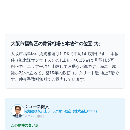
商談中
1
件を見る
▼
過去の成約事例（参考情報）
4
件
▼
大阪市福島区
の賃貸相場と本物件の位置づけ
大阪市福島区
の賃貸相場は
1LDKで
平均14.1万円
です。 本物
件（
海老江サンライズ
）の
1LDK・
40.38㎡
は 月額
11.5万
円〜
で、エリア平均と比較して
お得
な水準です。
海老江駅
徒歩7分の立地で、
築15年の
鉄筋コンクリート造 地上7階で
す。
仲介手数料無料でご案内しています。
シュース健人
宅地建物取引士 ／ ラク賃不動産（株式会社GEEZ）
2026年8月6日
この物件の良い点