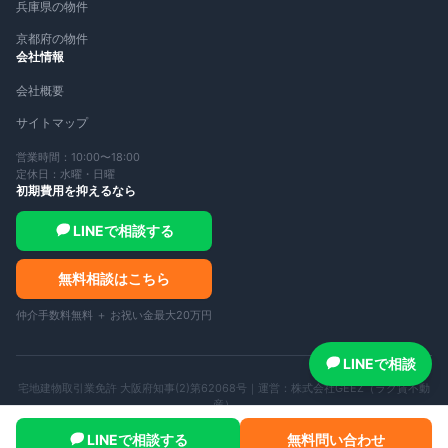
兵庫県の物件
京都府の物件
会社情報
会社概要
サイトマップ
営業時間：10:00〜18:00
定休日：水曜・日曜
初期費用を抑えるなら
LINEで相談する
無料相談はこちら
仲介手数料無料 ＋ お祝い金最大20万円
LINEで相談
宅地建物取引業免許 大阪府知事(2)第62068号｜運営：
株式会社GEEZ（ラク賃不動
産）
©
2026
ラク賃不動産 — All rights reserved.
LINEで相談する
無料問い合わせ