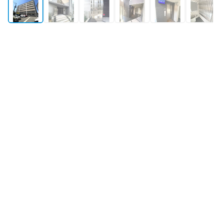
外観
所在地
大阪府大阪市福島区海老江8丁目9-14
築年月
2011年2月築
構造・規模
鉄筋コンクリート造 地上7階
最寄り駅①
JR東西線
海老江
駅
徒歩7分
最寄り駅②
阪神本線
淀川
駅
徒歩5分
最寄り駅③
千日前線
野田阪神
駅
徒歩12分
物件情報更新：
2026年08月06日 09:34
掲載開始：
2026年3月13日