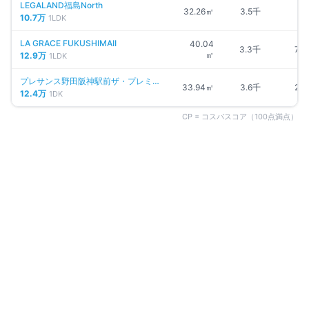
LEGALAND福島North
32.26㎡
3.5千
—
10.7万
1LDK
LA GRACE FUKUSHIMAII
40.04
3.3千
7分
㎡
12.9万
1LDK
プレサンス野田阪神駅前ザ・プレミア
33.94㎡
3.6千
2分
ム
12.4万
1DK
CP = コスパスコア（100点満点）
同じエリアの人気マンション
大阪市福島区
の物件一覧 →
募集中
1
件
仲介手数料無料
シエリアタワー中之島
大阪府大阪市福島区福島
阪神本線
福島
駅
徒歩
4
分
間取り
2LDK
39.7万円
〜
（管理費
5万円
）
敷金なし
築1年
詳細を見る