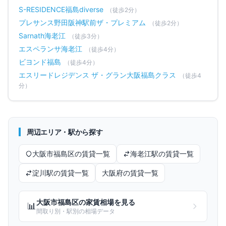
S-RESIDENCE福島diverse
（徒歩
2
分）
プレサンス野田阪神駅前ザ・プレミアム
（徒歩
2
分）
Sarnath海老江
（徒歩
3
分）
エスペランサ海老江
（徒歩
4
分）
ビヨンド福島
（徒歩
4
分）
エスリードレジデンス ザ・グラン大阪福島クラス
（徒歩
4
分）
周辺エリア・駅から探す
大阪市福島区
の賃貸一覧
海老江
駅の賃貸一覧
淀川
駅の賃貸一覧
大阪府
の賃貸一覧
大阪市福島区
の家賃相場を見る
📊
間取り別・駅別の相場データ