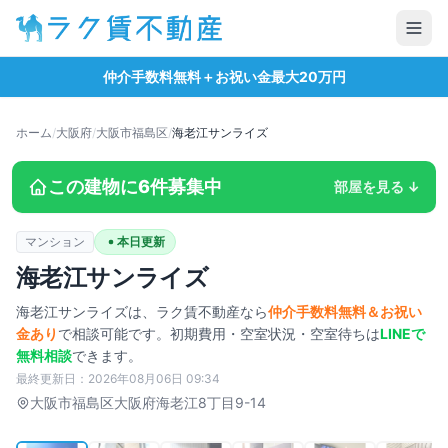
仲介手数料無料＋お祝い金最大20万円
ホーム
/
大阪府
/
大阪市福島区
/
海老江サンライズ
この建物に
6
件募集中
部屋を見る ↓
マンション
本日更新
海老江サンライズ
海老江サンライズ
は、ラク賃不動産なら
仲介手数料無料＆お祝い
金あり
で相談可能です。初期費用・空室状況・空室待ちは
LINEで
無料相談
できます。
最終更新日：
2026年08月06日 09:34
タップで拡大
大阪市福島区
大阪府海老江8丁目9-14
1
/
117