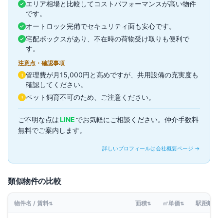
エリア相場と比較してコストパフォーマンスが高い物件
です。
オートロック完備でセキュリティ面も安心です。
宅配ボックスがあり、不在時の荷物受け取りも便利で
す。
注意点・確認事項
管理費が月15,000円と高めですが、共用設備の充実度も
!
確認してください。
ペット飼育不可のため、ご注意ください。
!
ご不明な点は
LINE
でお気軽にご相談ください。仲介手数料
無料でご案内します。
詳しいプロフィールは会社概要ページ →
類似物件の比較
物件名 / 賃料
面積
㎡単価
駅距離
⇅
⇅
⇅
⇅