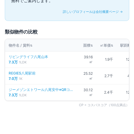
無料でご案内します。
詳しいプロフィールは会社概要ページ →
類似物件の比較
物件名 / 賃料
面積
㎡単価
駅距離
⇅
⇅
⇅
⇅
リビングライフ八尾山本
39.16
1.9千
12分
㎡
7.3万
1LDK
REGIES八尾駅前
25.52
2.7千
4分
㎡
7.0万
1K
ジーメゾンエトワール八尾安中※QRコー
30.12
2.4千
12分
ドに詳細有
㎡
7.3万
1LDK
CP = コスパスコア（100点満点）
同じエリアの人気マンション
八尾市
の物件一覧 →