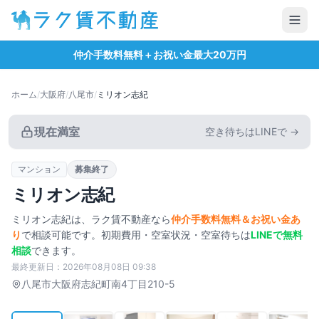
仲介手数料無料＋お祝い金最大20万円
ホーム
/
大阪府
/
八尾市
/
ミリオン志紀
現在満室
空き待ちはLINEで →
マンション
募集終了
ミリオン志紀
ミリオン志紀
は、ラク賃不動産なら
仲介手数料無料＆お祝い金あ
り
で相談可能です。初期費用・空室状況・空室待ちは
LINEで無料
相談
できます。
最終更新日：
2026年08月08日 09:38
タップで拡大
八尾市
大阪府志紀町南4丁目210-5
1
/
12