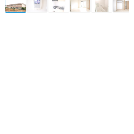
外観
所在地
大阪府八尾市志紀町南4丁目210-5
築年月
2011年1月築
構造・規模
鉄骨造 地上2階
最寄り駅①
関西線
志紀
駅
徒歩10分
最寄り駅②
関西線
柏原
駅
徒歩17分
最寄り駅③
近鉄大阪線
法善寺
駅
徒歩17分
物件情報更新：
2026年08月08日 09:38
掲載開始：
2026年4月27日