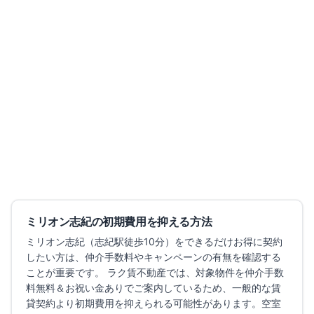
募集中
1
件
仲介手数料無料
ジーメゾンエトワール八尾安中※QRコードに詳細有
賃料改定
大阪府八尾市安中町
関西線
八尾
駅
徒歩
12
分
間取り
1LDK
7.3万円
〜
（管理費
5,000円
）
敷金なし
礼金なし
築1年
詳細を見る
比較に追加
ミリオン志紀
の初期費用を抑える方法
ミリオン志紀
（志紀駅徒歩10分）
をできるだけお得に契約
したい方は、仲介手数料やキャンペーンの有無を確認する
ことが重要です。 ラク賃不動産では、対象物件を仲介手数
料無料＆お祝い金ありでご案内しているため、一般的な賃
貸契約より初期費用を抑えられる可能性があります。
空室