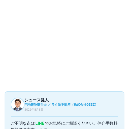
部屋一覧
1
件
現在募集中の部屋はありません
過去の成約事例（参考情報）
1
件
▼
シュース健人
宅地建物取引士 ／ ラク賃不動産（株式会社GEEZ）
2026年8月8日
ご不明な点は
LINE
でお気軽にご相談ください。仲介手数料