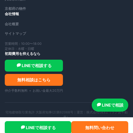
京都府の物件
会社情報
会社概要
サイトマップ
営業時間：10:00〜18:00
定休日：水曜・日曜
初期費用を抑えるなら
LINEで相談する
無料相談はこちら
仲介手数料無料 ＋ お祝い金最大20万円
LINEで相談
宅地建物取引業免許 大阪府知事(2)第62068号｜運営：
株式会社GEEZ（ラク賃不動
産）
©
2026
ラク賃不動産 — All rights reserved.
LINEで相談する
無料問い合わせ