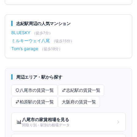
志紀
駅周辺の人気マンション
BLUESKY
（徒歩
7
分）
ミルキーウェイ八尾
（徒歩
15
分）
Tom’s garage
（徒歩
18
分）
周辺エリア・駅から探す
八尾市
の賃貸一覧
志紀
駅の賃貸一覧
柏原
駅の賃貸一覧
大阪府
の賃貸一覧
八尾市
の家賃相場を見る
📊
間取り別・駅別の相場データ